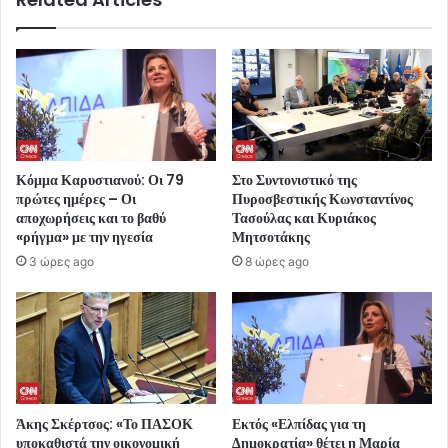
Κόμμα Καρυστιανού: Οι 79
Στο Συντονιστικό της
πρώτες ημέρες – Οι
Πυροσβεστικής Κωνσταντίνος
αποχωρήσεις και το βαθύ
Τασούλας και Κυριάκος
«ρήγμα» με την ηγεσία
Μητσοτάκης
3 ώρες ago
8 ώρες ago
Άκης Σκέρτσος: «Το ΠΑΣΟΚ
Εκτός «Ελπίδας για τη
υποκαθιστά την οικονομική
Δημοκρατία» θέτει η Μαρία