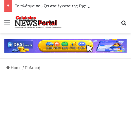
Το πλάσμα που ζει στα έγκατα της Γης: Ο «διάβολος-σκώληκας» που αψηφά τους κανόνες της ζωής
Menu
Se
Home
/
Πολιτική