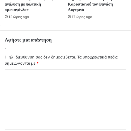
ανάλυση με πολιτική
Καρυστιανού τον Θανάση
προπαγάνδα»
Αυγερινό
12 ώρες ago
17 ώρες ago
Αφήστε μια απάντηση
Η ηλ. διεύθυνση σας δεν δημοσιεύεται.
Τα υποχρεωτικά πεδία
σημειώνονται με
*
Σ
χ
ό
λ
ι
ο
*