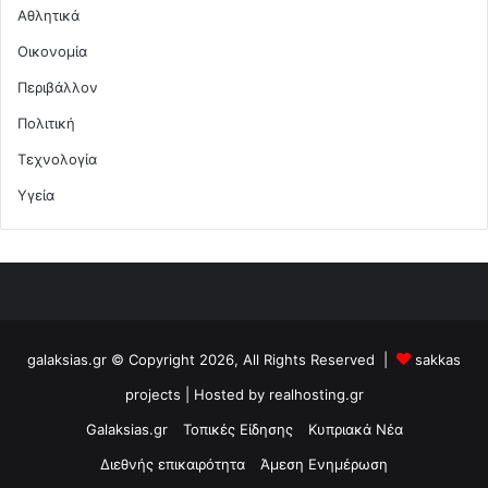
Αθλητικά
Οικονομία
Περιβάλλον
Πολιτική
Τεχνολογία
Υγεία
galaksias.gr © Copyright 2026, All Rights Reserved |
sakkas
projects
| Hosted by
realhosting.gr
Galaksias.gr
Τοπικές Είδησης
Κυπριακά Νέα
Διεθνής επικαιρότητα
Άμεση Ενημέρωση