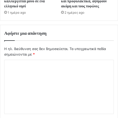
καλλιεργείται μόνο σε ένα
και προφυλακτικά, αψηφούν
ελληνικό νησί
ακόμη και τους τυφώνες
1 ημέρα ago
2 ημέρες ago
Αφήστε μια απάντηση
Η ηλ. διεύθυνση σας δεν δημοσιεύεται.
Τα υποχρεωτικά πεδία
σημειώνονται με
*
Σ
χ
ό
λ
ι
ο
*