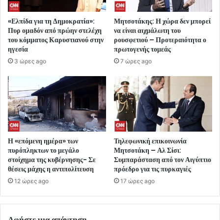
«Ελπίδα για τη Δημοκρατία»:
Μητσοτάκης: Η χώρα δεν μπορεί
Πυρ ομαδόν από πρώην στελέχη
να είναι αιχμάλωτη του
του κόμματος Καρυστιανού στην
ρουσφετιού – Προτεραιότητα ο
ηγεσία
πρωτογενής τομεάς
3 ώρες ago
7 ώρες ago
Η «επόμενη ημέρα» των
Τηλεφωνική επικοινωνία
πυρόπληκτων το μεγάλο
Μητσοτάκη – Αλ Σίσι:
στοίχημα της κυβέρνησης- Σε
Συμπαράσταση από τον Αιγύπτιο
θέσεις μάχης η αντιπολίτευση
πρόεδρο για τις πυρκαγιές
12 ώρες ago
17 ώρες ago
Αφήστε μια απάντηση