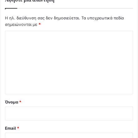
Η ηλ. διεύθυνση σας δεν δημοσιεύεται.
Τα υποχρεωτικά πεδία
σημειώνονται με
*
Σ
χ
ό
λ
ι
ο
*
Όνομα
*
Email
*