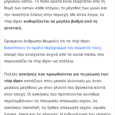
μηριαίου οστού. Το πόσο ορατά είναι εξαρτάται από τη
δομή των οστών κάθε ατόμου, το μέγεθος των μυών και
την ποσότητα λίπους στην περιοχή. Με άλλα λόγια, τα
«hip dips»
καθορίζονται σε μεγάλο βαθμό από τη
γενετική.
Ορισμένοι άνθρωποι θεωρούν ότι τα «hip dips»
διακόπτουν το ομαλό περίγραμμα του σώματός τους
,
άποψη που ενισχύεται συχνά από τα social media, που
παρουσιάζει τα «hip dips» ως ατέλεια.
Πολλές
ασκήσεις που προωθούνται για τη μείωση των
«hip dips»
εστιάζουν στον μεσαίο γλουτιαίο μυ, έναν
μεσαίου μεγέθους μυ στον γλουτό που βρίσκεται κοντά
στην εσοχή. Οι ασκήσεις που προτείνονται συνήθως
περιλαμβάνουν τις πλευρικές απαγωγές ισχίου, τις
ασκήσεις clamshell, τις όρθιες απαγωγές ισχίου, squats,
lunges, steps και τις γέφυρες. Η ενδυνάμωση του μεσαίου