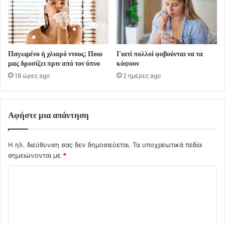
Παγωμένο ή χλιαρό ντους; Ποιο
Γιατί πολλοί φοβούνται να τα
μας δροσίζει πριν από τον ύπνο
κόψουν
18 ώρες ago
2 ημέρες ago
Αφήστε μια απάντηση
Η ηλ. διεύθυνση σας δεν δημοσιεύεται.
Τα υποχρεωτικά πεδία
σημειώνονται με
*
Σ
χ
ό
λ