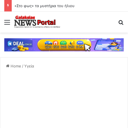
«Στο φως» τα μυστήρια του ήλιου
Menu
Se
Home
/
Υγεία