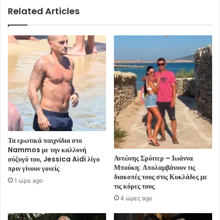
Related Articles
Τα ερωτικά παιχνίδια στο
Nammos με την καλλονή
Αντώνης Σρόιτερ – Ιωάννα
σύζυγό του, Jessica Aidi λίγο
Μπούκη: Απολαμβάνουν τις
πριν γίνουν γονείς
διακοπές τους στις Κυκλάδες με
1 ώρα ago
τις κόρες τους
4 ώρες ago