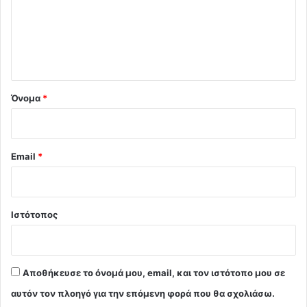
λ
ι
ο
*
Όνομα
*
Email
*
Ιστότοπος
Αποθήκευσε το όνομά μου, email, και τον ιστότοπο μου σε
αυτόν τον πλοηγό για την επόμενη φορά που θα σχολιάσω.