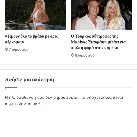
«Ήμουν όλο το βράδυ με ορό,
Ο Τούρκος σύντροφος της
σέρνομαι»
Μαρίνας Σταυράκη μιλάει για
πρώτη φορά στην κάμερα
7 ώρες ago
8 ώρες ago
Αφήστε μια απάντηση
Η ηλ. διεύθυνση σας δεν δημοσιεύεται.
Τα υποχρεωτικά πεδία
σημειώνονται με
*
Σ
χ
ό