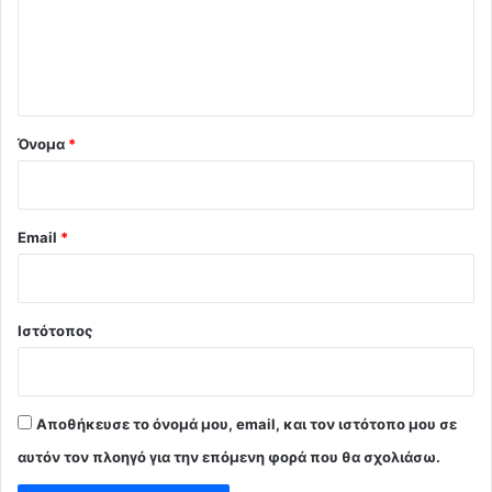
λ
ι
ο
*
Όνομα
*
Email
*
Ιστότοπος
Αποθήκευσε το όνομά μου, email, και τον ιστότοπο μου σε
αυτόν τον πλοηγό για την επόμενη φορά που θα σχολιάσω.