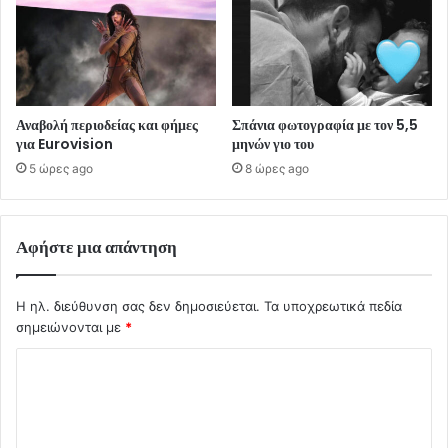
Αναβολή περιοδείας και φήμες
Σπάνια φωτογραφία με τον 5,5
για Eurovision
μηνών γιο του
5 ώρες ago
8 ώρες ago
Αφήστε μια απάντηση
Η ηλ. διεύθυνση σας δεν δημοσιεύεται.
Τα υποχρεωτικά πεδία
σημειώνονται με
*
Σ
χ
ό