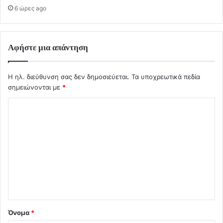
6 ώρες ago
Αφήστε μια απάντηση
Η ηλ. διεύθυνση σας δεν δημοσιεύεται.
Τα υποχρεωτικά πεδία
σημειώνονται με
*
Σ
χ
ό
λ
ι
ο
*
Όνομα
*