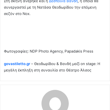
Στη σκηνή ανέβηκε και η
Δέσποινα Βανδή
, η οποία θα
συνεργαστεί με τη Νατάσα Θεοδωρίδου την επόμενη
σεζόν στο Nox.
Φωτογραφίες: NDP Photo Agency, Papadakis Press
govastiletto.gr
– Θεοδωρίδου & Βανδή μαζί on stage: Η
μεγάλη έκπληξη στη συναυλία στο Θέατρο Άλσος