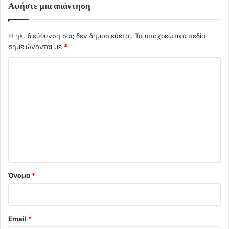
Αφήστε μια απάντηση
Η ηλ. διεύθυνση σας δεν δημοσιεύεται.
Τα υποχρεωτικά πεδία
σημειώνονται με
*
Σ
χ
ό
λ
ι
ο
*
Όνομα
*
Email
*