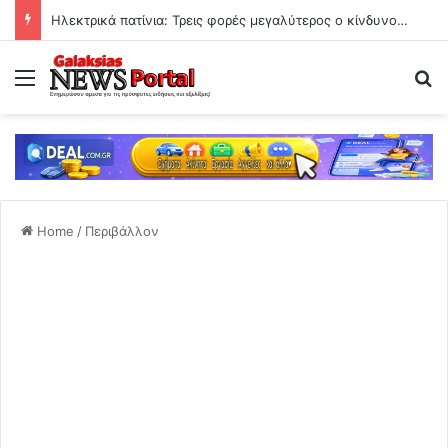
Ηλεκτρικά πατίνια: Τρεις φορές μεγαλύτερος ο κίνδυνος σοβαρού τραυματισμού από ποδήλατα και μοτοσικλέτες
Menu
Se
Home
/
Περιβάλλον