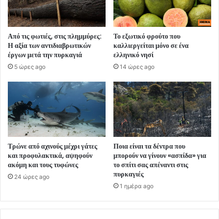
Από τις φωτιές, στις πλημμύρες:
Το εξωτικό φρούτο που
Η αξία των αντιδιαβρωτικών
καλλιεργείται μόνο σε ένα
έργων μετά την πυρκαγιά
ελληνικό νησί
5 ώρες ago
14 ώρες ago
Τρώνε από αχινούς μέχρι γάτες
Ποια είναι τα δέντρα που
και προφυλακτικά, αψηφούν
μπορούν να γίνουν «ασπίδα» για
ακόμη και τους τυφώνες
το σπίτι σας απέναντι στις
πυρκαγιές
24 ώρες ago
1 ημέρα ago