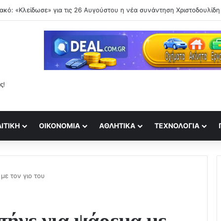
ουν» οι θερινές εκπτώσεις: Οδηγός για ασφαλείς αγορές – Ποιες οι «πα
ΙΤΙΚΉ
ΟΙΚΟΝΟΜΊΑ
ΑΘΛΗΤΙΚΆ
ΤΕΧΝΟΛΟΓΊΑ
 με τον γιο του
πήγε για ψάρεμα με