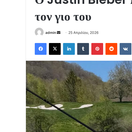
τον γιο του
Send
admin
25 Απριλίου, 2026
an
Facebook
X
LinkedIn
Tumblr
Pinterest
Reddit
email