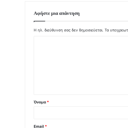
Αφήστε μια απάντηση
Η ηλ. διεύθυνση σας δεν δημοσιεύεται.
Τα υποχρεωτ
Σ
χ
ό
λ
ι
ο
*
Όνομα
*
Email
*