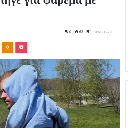
0
62
1 minute read
VKontakte
Odnoklassniki
Pocket