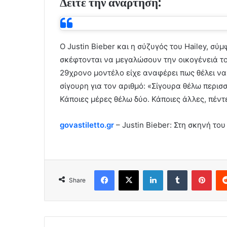
Δείτε την ανάρτηση:
Ο Justin Bieber και η σύζυγός του Hailey, σύ
σκέφτονται να μεγαλώσουν την οικογένειά του
29χρονο μοντέλο είχε αναφέρει πως θέλει να
σίγουρη για τον αριθμό: «Σίγουρα θέλω περισ
Κάποιες μέρες θέλω δύο. Κάποιες άλλες, πέντε»
govastiletto.gr
– Justin Bieber: Στη σκηνή το
Facebook
X
LinkedIn
Tumblr
Pint
Share