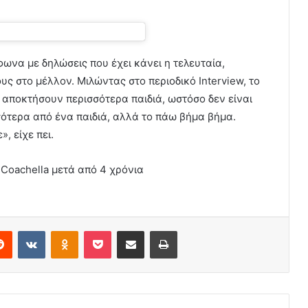
μφωνα με δηλώσεις που έχει κάνει η τελευταία,
ς στο μέλλον. Μιλώντας στο περιοδικό Interview, το
 αποκτήσουν περισσότερα παιδιά, ωστόσο δεν είναι
σότερα από ένα παιδιά, αλλά το πάω βήμα βήμα.
, είχε πει.
υ Coachella μετά από 4 χρόνια
erest
Reddit
VKontakte
Odnoklassniki
Pocket
Share via Email
Print