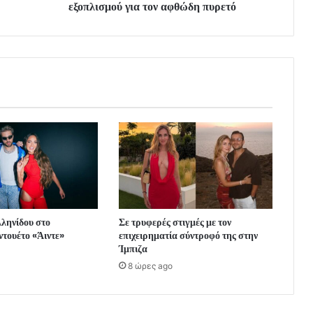
εξοπλισμού για τον αφθώδη πυρετό
λληνίδου στο
Σε τρυφερές στιγμές με τον
ντουέτο «Άιντε»
επιχειρηματία σύντροφό της στην
Ίμπιζα
8 ώρες ago