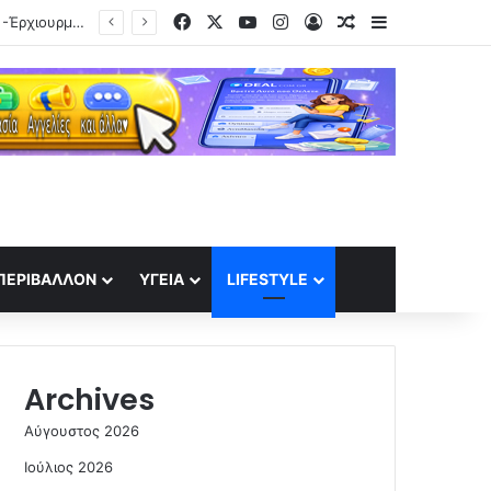
Facebook
X
YouTube
Instagram
Log In
Random Article
Sidebar
γίδες»
ΠΕΡΙΒΆΛΛΟΝ
ΥΓΕΊΑ
LIFESTYLE
Archives
Αύγουστος 2026
Ιούλιος 2026