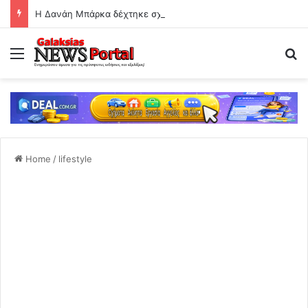
Η Δανάη Μπάρκα δέχτηκε σχόλιο ότι έχει κάνει πλαστική επέμβαση!
Menu
Se
Home
/
lifestyle