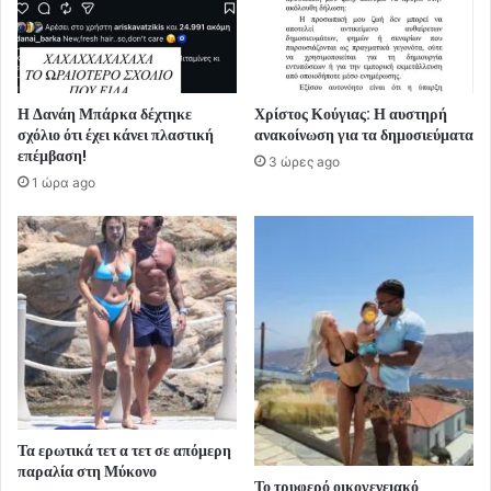
Η Δανάη Μπάρκα δέχτηκε
Χρίστος Κούγιας: Η αυστηρή
σχόλιο ότι έχει κάνει πλαστική
ανακοίνωση για τα δημοσιεύματα
επέμβαση!
3 ώρες ago
1 ώρα ago
Τα ερωτικά τετ α τετ σε απόμερη
παραλία στη Μύκονο
Το τρυφερό οικογενειακό