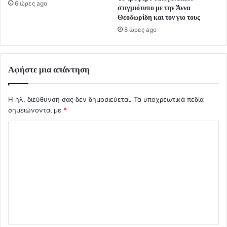
6 ώρες ago
στιγμιότυπο με την Άννα
Θεοδωρίδη και τον γιο τους
8 ώρες ago
Αφήστε μια απάντηση
Η ηλ. διεύθυνση σας δεν δημοσιεύεται.
Τα υποχρεωτικά πεδία
σημειώνονται με
*
Σ
χ
ό
λ
ι
ο
*