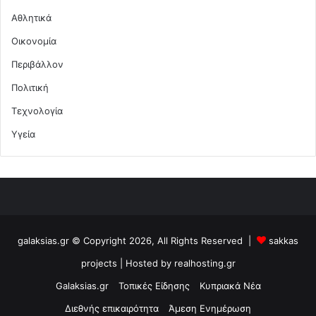
Αθλητικά
Οικονομία
Περιβάλλον
Πολιτική
Τεχνολογία
Υγεία
galaksias.gr © Copyright 2026, All Rights Reserved |
sakkas
projects
| Hosted by
realhosting.gr
Galaksias.gr
Τοπικές Είδησης
Κυπριακά Νέα
Διεθνής επικαιρότητα
Άμεση Ενημέρωση