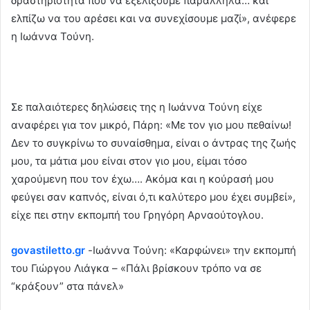
δραστηριότητα που να εξελίξουμε παράλληλα… και
ελπίζω να του αρέσει και να συνεχίσουμε μαζί», ανέφερε
η Ιωάννα Τούνη.
Σε παλαιότερες δηλώσεις της η Ιωάννα Τούνη είχε
αναφέρει για τον μικρό, Πάρη: «Με τον γιο μου πεθαίνω!
Δεν το συγκρίνω το συναίσθημα, είναι ο άντρας της ζωής
μου, τα μάτια μου είναι στον γιο μου, είμαι τόσο
χαρούμενη που τον έχω…. Ακόμα και η κούρασή μου
φεύγει σαν καπνός, είναι ό,τι καλύτερο μου έχει συμβεί»,
είχε πει στην εκπομπή του Γρηγόρη Αρναούτογλου.
govastiletto.gr
-Ιωάννα Τούνη: «Καρφώνει» την εκπομπή
του Γιώργου Λιάγκα – «Πάλι βρίσκουν τρόπο να σε
“κράξουν” στα πάνελ»