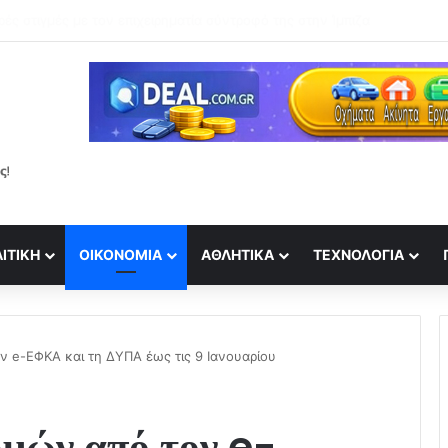
ε μπικίνι στην παραλία και εντυπωσιάζει με το κορμί της!
ΙΤΙΚΉ
ΟΙΚΟΝΟΜΊΑ
ΑΘΛΗΤΙΚΆ
ΤΕΧΝΟΛΟΓΊΑ
 e-ΕΦΚΑ και τη ΔΥΠΑ έως τις 9 Ιανουαρίου
μών από τον e-