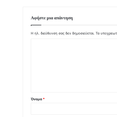
Αφήστε μια απάντηση
Η ηλ. διεύθυνση σας δεν δημοσιεύεται.
Τα υποχρεωτ
Σ
χ
ό
λ
ι
ο
*
Όνομα
*