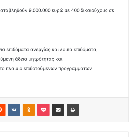
 καταβληθούν 9.000.000 ευρώ σε 400 δικαιούχους σε
για επιδόματα ανεργίας και λοιπά επιδόματα,
ούμενη άδεια μητρότητας και
 στο πλαίσιο επιδοτούμενων προγραμμάτων
erest
Reddit
VKontakte
Odnoklassniki
Pocket
Share via Email
Print