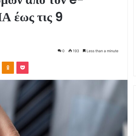
Α έως τις 9
0
193
Less than a minute
VKontakte
Odnoklassniki
Pocket