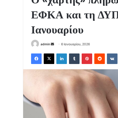
ΕΦΚΑ και τη ΔΥΠ
Ιανουαρίου
Send
admin
6 Ιανουαρίου, 2026
an
Facebook
X
LinkedIn
Tumblr
Pinterest
Reddit
email