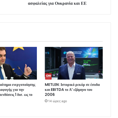
ασφαλείας για Ουκρανία και ΕΕ
 αίτημα ενεργοποίησης
METLEN: Ιστορικό ρεκόρ σε έσοδα
ιαφυγής για την
και EBITDA το Α’ εξάμηνο του
ενδύσεις 1 δισ. ως το
2006
14 ώρες ago