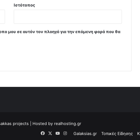
Ιστότοπος
τοπο μου σε αυτόν τον πλοηγό για την επόμενη φορά που θα
sakkas projects
| Hosted by
realhosting.gr
Facebook
X
YouTube
Instagram
Galaksias.gr
Τοπικές Είδησης
Κ