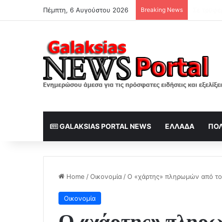
Πέμπτη, 6 Αυγούστου 2026
Breaking News
Ποζάρει μ
GALAKSIAS PORTAL NEWS
ΕΛΛΆΔΑ
ΠΟΛ
Home
/
Οικονομία
/
Ο «χάρτης» πληρωμών από τον
Οικονομία
Ο «χάρτης» πληρω