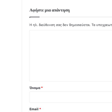
Αφήστε μια απάντηση
Η ηλ. διεύθυνση σας δεν δημοσιεύεται.
Τα υποχρεωτ
Σ
χ
ό
λ
ι
ο
*
Όνομα
*
Email
*