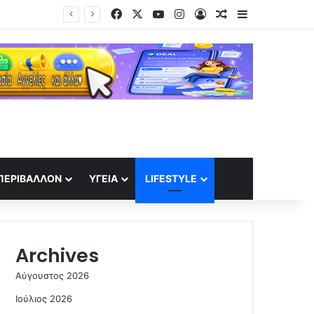
Facebook
X
YouTube
Instagram
Log In
Random Article
Sidebar
Στο «σφυρί» η μπάλα από το «Χέρι του Θεού» του Μαραντόνα – Μπορεί να ξεπεράσει τα 10 εκατ. δολάρια
ΠΕΡΙΒΆΛΛΟΝ
ΥΓΕΊΑ
LIFESTYLE
Archives
Αύγουστος 2026
Ιούλιος 2026