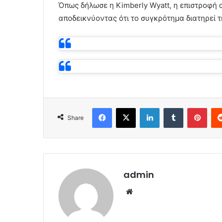
Όπως δήλωσε η Kimberly Wyatt, η επιστροφή α
αποδεικνύοντας ότι το συγκρότημα διατηρεί τ
Facebook
X
LinkedIn
Tumblr
Pint
Share
admin
Website