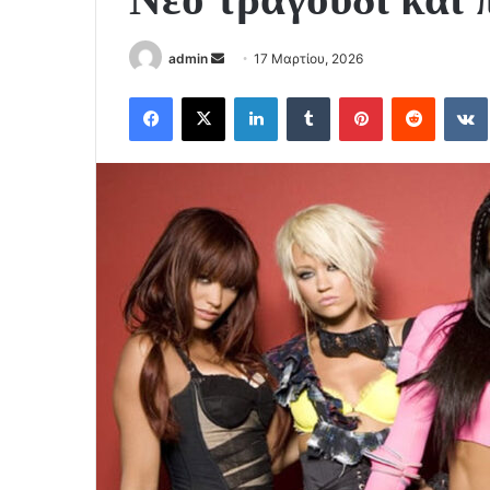
Send
admin
17 Μαρτίου, 2026
an
Facebook
X
LinkedIn
Tumblr
Pinterest
Reddit
email