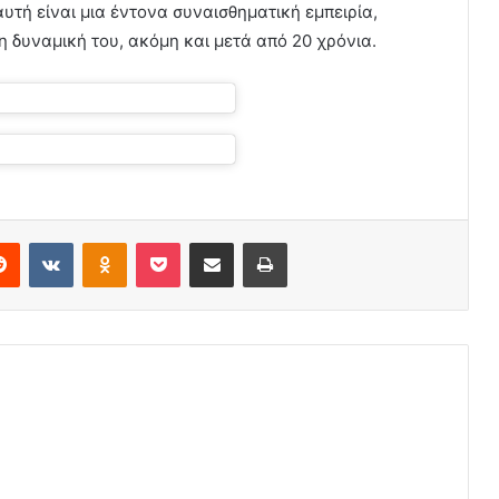
υτή είναι μια έντονα συναισθηματική εμπειρία,
η δυναμική του, ακόμη και μετά από 20 χρόνια.
erest
Reddit
VKontakte
Odnoklassniki
Pocket
Share via Email
Print