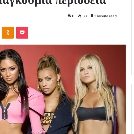
0
83
1 minute read
VKontakte
Odnoklassniki
Pocket