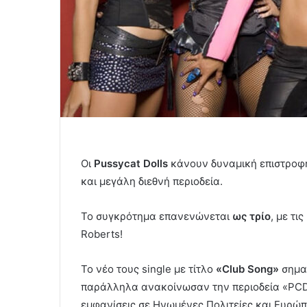
Οι
Pussycat Dolls
κάνουν δυναμική επιστροφή
και μεγάλη διεθνή περιοδεία.
Το συγκρότημα επανενώνεται
ως τρίο
, με τις
Roberts!
Το νέο τους single με τίτλο
«Club Song»
σηματ
παράλληλα ανακοίνωσαν την περιοδεία «PCD 
εμφανίσεις σε Ηνωμένες Πολιτείες και Ευρώπ