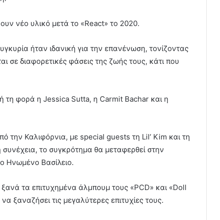
ουν νέο υλικό μετά το «React» το 2020.
συγκυρία ήταν ιδανική για την επανένωση, τονίζοντας
αι σε διαφορετικές φάσεις της ζωής τους, κάτι που
 τη φορά η Jessica Sutta, η Carmit Bachar και η
ό την Καλιφόρνια, με special guests τη Lil’ Kim και τη
η συνέχεια, το συγκρότημα θα μεταφερθεί στην
το Ηνωμένο Βασίλειο.
ξανά τα επιτυχημένα άλμπουμ τους «PCD» και «Doll
 να ξαναζήσει τις μεγαλύτερες επιτυχίες τους.