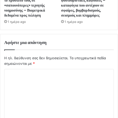
το πρόσωπό τους σε
φουτουριστικές κάψουλες –
«σαπουνόπερες» τεχνητής
καταφύγια που αντέχουν σε
νοημοσύνης – Βιομετρικά
σφαίρες, βομβαρδισμούς,
δεδομένα προς πώληση
σεισμούς και πλημμύρες
1 ημέρα ago
1 ημέρα ago
Αφήστε μια απάντηση
Η ηλ. διεύθυνση σας δεν δημοσιεύεται.
Τα υποχρεωτικά πεδία
σημειώνονται με
*
Σ
χ
ό
λ
ι
ο