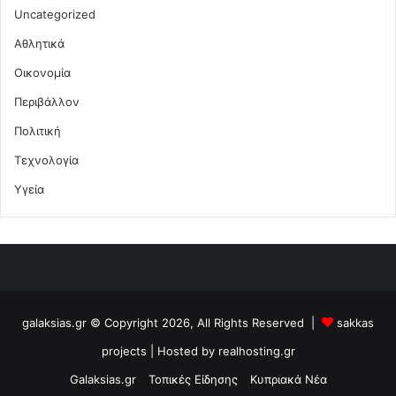
Uncategorized
Αθλητικά
Οικονομία
Περιβάλλον
Πολιτική
Τεχνολογία
Υγεία
galaksias.gr © Copyright 2026, All Rights Reserved |
sakkas
projects
| Hosted by
realhosting.gr
Galaksias.gr
Τοπικές Είδησης
Κυπριακά Νέα