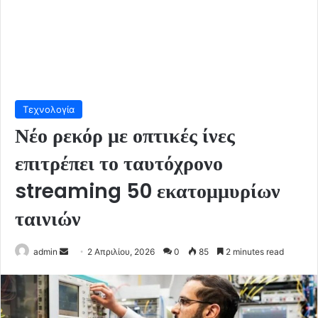
Τεχνολογία
Νέο ρεκόρ με οπτικές ίνες
επιτρέπει το ταυτόχρονο
streaming 50 εκατομμυρίων
ταινιών
Send
admin
2 Απριλίου, 2026
0
85
2 minutes read
an
email