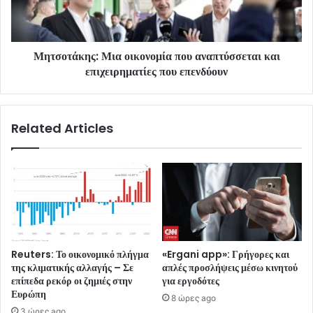
Μητσοτάκης: Μια οικονομία που αναπτύσσεται και
επιχειρηματίες που επενδύουν
Related Articles
Reuters: Το οικονομικό πλήγμα
«Ergani app»: Γρήγορες και
της κλιματικής αλλαγής – Σε
απλές προσλήψεις μέσω κινητού
επίπεδα ρεκόρ οι ζημιές στην
για εργοδότες
Ευρώπη
8 ώρες ago
3 ώρες ago