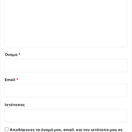
ό
λ
ι
ο
*
Όνομα
*
Email
*
Ιστότοπος
Αποθήκευσε το όνομά μου, email, και τον ιστότοπο μου σε