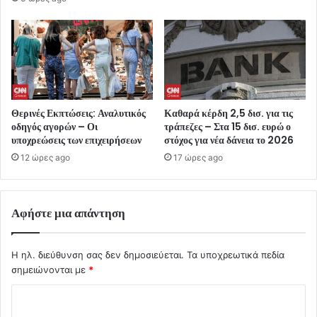
Θερινές Εκπτώσεις: Αναλυτικός
Καθαρά κέρδη 2,5 δισ. για τις
οδηγός αγορών – Οι
τράπεζες – Στα 15 δισ. ευρώ ο
υποχρεώσεις των επιχειρήσεων
στόχος για νέα δάνεια το 2026
12 ώρες ago
17 ώρες ago
Αφήστε μια απάντηση
Η ηλ. διεύθυνση σας δεν δημοσιεύεται.
Τα υποχρεωτικά πεδία
σημειώνονται με
*
Σ
χ