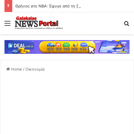
Θρήνος στο ΝΒΑ: Έφυγε από τη ζωή ο θρυλικός Ντον Νέλσον
Menu
Se
Home
/
Οικονομία