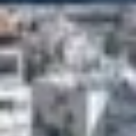
Η τεχνολογία “Quiet
SuperSonic”
Το X–59 έχει σχεδιαστεί για να αντιμετωπίσει ένα από τα
μεγαλύτερα προβλήματα των υπερηχητικών πτήσεων:
τον ανυπόφορο θόρυβο του ηχητικού κρότου. Καθώς ένα
αεροσκάφος κινείται με ταχύτητα μεγαλύτερη του ήχου,
τα ηχητικά κύματα συμπιέζονται δημιουργώντας ένα
ισχυρό ωστικό κύμα, το οποίο ακούγεται στο έδαφος ως
«boom».
Επειδή οι ήχοι αυτοί μπορεί να φτάσουν τα 110 ντεσιμπέλ
– επίπεδο παρόμοιο με αυτό μιας ροκ συναυλίας – οι
υπερηχητικές πτήσεις απαγορεύονται πάνω από
κατοικημένες περιοχές. Για να λύσει αυτό το πρόβλημα, η
NASA αναπτύσσει την τεχνολογία
Quiet SuperSonic