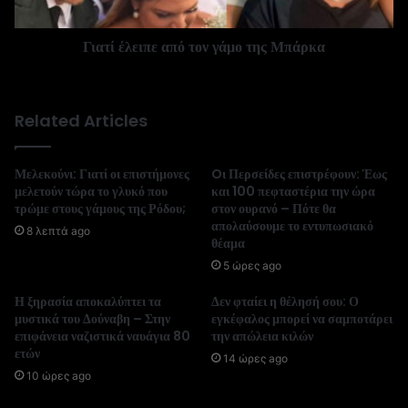
Γιατί έλειπε από τον γάμο της Μπάρκα
Related Articles
Μελεκούνι: Γιατί οι επιστήμονες
Oι Περσείδες επιστρέφουν: Έως
μελετούν τώρα το γλυκό που
και 100 πεφταστέρια την ώρα
τρώμε στους γάμους της Ρόδου;
στον ουρανό – Πότε θα
απολαύσουμε το εντυπωσιακό
8 λεπτά ago
θέαμα
5 ώρες ago
Η ξηρασία αποκαλύπτει τα
Δεν φταίει η θέλησή σου: Ο
μυστικά του Δούναβη – Στην
εγκέφαλος μπορεί να σαμποτάρει
επιφάνεια ναζιστικά ναυάγια 80
την απώλεια κιλών
ετών
14 ώρες ago
10 ώρες ago