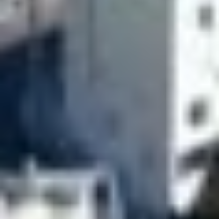
15, ωστόσο, έφερε ειδικό αισθητήρα για τη μέτρηση των
κυμάτων πίεσης.
Ο Μάικλ Κρατσιος, Βοηθός του Προέδρου για την
Επιστήμη και την Τεχνολογία και Διευθυντής του
Γραφείου Πολιτικής Επιστήμης και Τεχνολογίας, δήλωσε:
«Η πρώτη υπερηχητική πτήση του X–59 αποτελεί απόδειξη
της διαχρονικής ηγεσίας της Αμερικής στην επιστήμη και
τη μηχανική».
Το επόμενο βήμα και οι στόχοι της
NASA
Στις επόμενες ημέρες, η NASA θα πραγματοποιήσει πτήση
σε «πραγματικές συνθήκες αποστολής», με το X–59 να
φτάνει ταχύτητα Mach 1.4 σε ύψος 55.000 ποδών (16.764
μέτρων). Οι δοκιμές αυτές θα αποτελέσουν κρίσιμο στάδιο