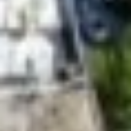
πριν από τις πτήσεις πάνω από κατοικημένες περιοχές
των
ΗΠΑ
.
Σε επόμενο στάδιο, οι πιλότοι θα ωθήσουν το αεροσκάφος
στα όριά του, φτάνοντας ταχύτητα Mach 1.6 σε ύψος
60.000 ποδών – περίπου διπλάσια από το ύψος και την
ταχύτητα ενός συμβατικού αεροσκάφους.
Η NASA θα αξιολογήσει τότε το ηχητικό προφίλ του X–59,
με στόχο να επιβεβαιώσει την ικανότητά του να παράγει
τον «ήσυχο χτύπο». Τα δεδομένα θα κοινοποιηθούν σε
ρυθμιστικές αρχές στις ΗΠΑ και διεθνώς, ώστε να
θεσπιστούν νέα πρότυπα θορύβου για την εμπορική
υπερηχητική πτήση πάνω από ξηρά.
Η κληρονομιά του Concorde
Το
Concorde
υπήρξε υπερηχητικό επιβατικό αεροσκάφος