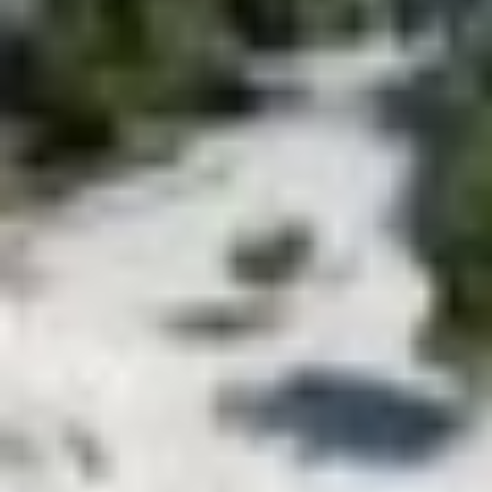
Το αεροσκάφος αναπτύχθηκε από τη
Lockheed Martin
,
στο τμήμα
Skunk Works
, μετά τη σύναψη συμβολαίου
ύψους 247,5 εκατομμυρίων δολαρίων με τη
NASA
το
2016. Ο σχεδιασμός του είναι ριζικά διαφορετικός, με
κάθε στοιχείο να συμβάλλει στη διάχυση του ηχητικού
κύματος.
Η πιο εμφανής διαφοροποίηση είναι η λεπτή, μακριά μύτη
που καταλαμβάνει σχεδόν το ένα τρίτο του μήκους του
αεροσκάφους και βοηθά στη διάσπαση του ωστικού
κύματος. Ωστόσο, ο πιλότος κάθεται περίπου στο μέσο
του αεροσκάφους χωρίς εμπρόσθια παράθυρα.
Αντί αυτών, χρησιμοποιεί ένα σύστημα καμερών και
οθονών επαυξημένης πραγματικότητας, γνωστό ως
eXternal Vision System
. Σύμφωνα με τη
NASA
, το
σύστημα αυτό μειώνει τον ήχο που φτάνει στο έδαφος σε