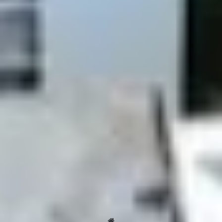
ήταν το Bell X–1, με πιλότο τον Τσακ Γέιγκερ, τον
Οκτώβριο του 1947. Το θρυλικό αυτό αεροσκάφος, με
κινητήρα πυραύλου, πέτυχε ταχύτητα 700 μιλίων (1.127
χλμ) την ώρα, ανοίγοντας τον δρόμο για τις υπερηχητικές
πτήσεις που ακολούθησαν.
Τελευταία Νέα
admin
Website