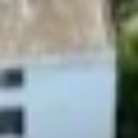
με κινητήρες turbojet, που λειτούργησε από το 1976 έως
το 2003. Έφτανε ταχύτητα Mach 2.04 (1.354 μίλια/ώρα ή
2.180 χλμ/ώρα) και μετέφερε έως 128 επιβάτες.
Αναπτύχθηκε από κοινού από την
Aérospatiale
και τη
British Aircraft Corporation
(BAC), στο πλαίσιο
αγγλογαλλικής συμφωνίας. Το όνομά του, που σημαίνει
«αρμονία» ή «ένωση», αντανακλούσε τη συνεργασία των
δύο χωρών.
Το
Concorde
αποσύρθηκε το 2003, μετά από ύφεση στη
βιομηχανία αερομεταφορών, το δυστύχημα του 2000, τις
επιθέσεις της 11ης Σεπτεμβρίου και την απόφαση της
Airbus – διαδόχου των Aérospatiale και BAC – να
σταματήσει την τεχνική υποστήριξη.
Το πρώτο αεροσκάφος που έσπασε το φράγμα του ήχου