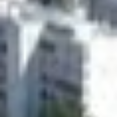
Technology (Quesst)
, που αποσκοπεί στη μείωση του
θορύβου σε έναν ήπιο «thump».
Το X–59 αποτελεί το αποκορύφωμα αυτής της
προσπάθειας και αναμένεται να κάνει την υπερηχητική
πτήση αρκετά ήσυχη ώστε να επιτρέπεται πάνω από
πόλεις.