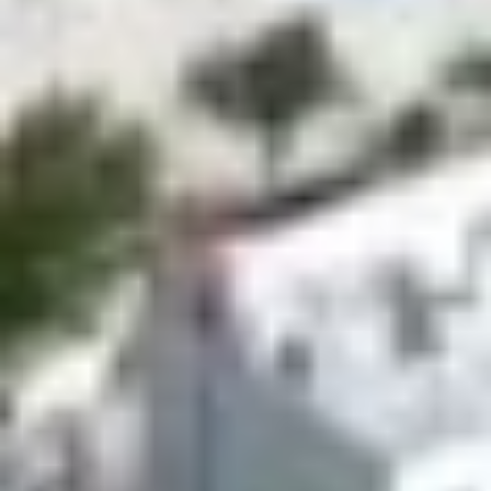
επίπεδο παρόμοιο με μακρινό κεραυνό ή το κλείσιμο μιας
πόρτας αυτοκινήτου σε απόσταση έξι μέτρων.
Νέα εποχή υπερηχητικών δοκιμών
Από την πρώτη του πτήση τον Οκτώβριο του 2025, το X–
59 έχει υποβληθεί σε δεκάδες δοκιμές αυξανόμενης
δυσκολίας, σε μια διαδικασία γνωστή ως
envelope
expansion
. Η πρόσφατη υπερηχητική πτήση αποτελεί
ακόμη ένα ορόσημο προς την επόμενη φάση των
δοκιμών.
Κατά τη διάρκεια της δοκιμής, το X–59 συνοδευόταν από
ένα F–15 της NASA που παρακολουθούσε την πορεία του.
Ο ηχητικός κρότος του F–15 κάλυψε τον ήχο του X–59,
γεγονός που δεν επέτρεψε στη
NASA
να εκτιμήσει
ακριβώς πόσο «ήσυχο» ήταν το νέο αεροσκάφος. Το F–