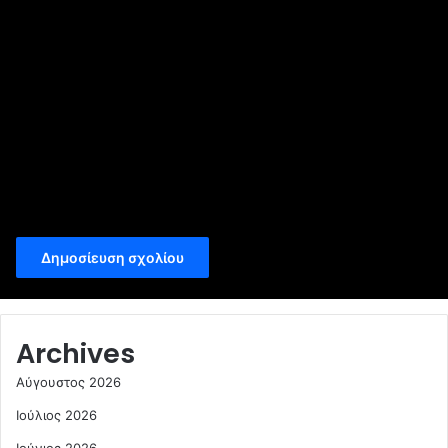
Email
*
Ιστότοπος
Αποθήκευσε το όνομά μου, email, και τον ιστότοπο μου σε
αυτόν τον πλοηγό για την επόμενη φορά που θα σχολιάσω.
Archives
Αύγουστος 2026
Ιούλιος 2026
Ιούνιος 2026