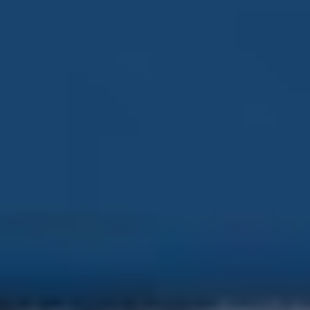
συνδέουν το Λονδίνο με τη Νέα Υόρκη σε λιγότερο από
τέσσερις ώρες.
Φιλοδοξίες για ακόμη υψηλότερες
ταχύτητες
Η διαστημική υπηρεσία σκοπεύει να προχωρήσει ακόμη
περισσότερο. Ο διαχειριστής της
NASA
,
Τζάρεντ
Άιζακμαν
, ανέφερε ότι το X–59 θα πετάξει ξανά και θα
φτάσει ταχύτητα Mach 1.4, δηλαδή 925 μίλια την ώρα
(1.490 χλμ/ώρα), μέσα στις επόμενες ημέρες.
Οι πτήσεις αυτές θα αξιολογήσουν αν ο ασυνήθιστος
σχεδιασμός του αεροσκάφους μειώνει πράγματι τον
εκκωφαντικό
sonic boom
σε έναν απαλό «χτύπο», όπως
ευελπιστεί η NASA. «Το X–59 ετοιμάζεται για το ήσυχο
υπερηχητικό του ντεμπούτο», δήλωσε ο Άιζακμαν.