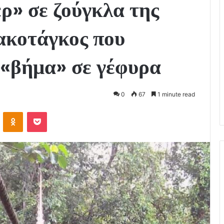
ρ» σε ζούγκλα της
ακοτάγκος που
 «βήμα» σε γέφυρα
0
67
1 minute read
VKontakte
Odnoklassniki
Pocket