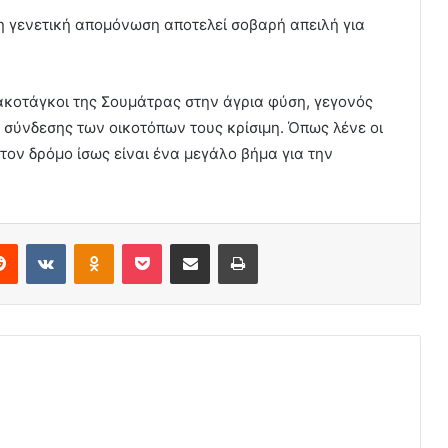
 η γενετική απομόνωση αποτελεί σοβαρή απειλή για
ακοτάγκοι της Σουμάτρας στην άγρια φύση, γεγονός
 σύνδεσης των οικοτόπων τους κρίσιμη. Όπως λένε οι
τον δρόμο ίσως είναι ένα μεγάλο βήμα για την
erest
Reddit
VKontakte
Odnoklassniki
Pocket
Share via Email
Print