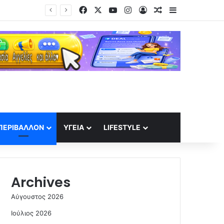
Facebook
X
YouTube
Instagram
Log In
Random Article
Sidebar
Το πλάσμα που ζει στα έγκατα της Γης: Ο «διάβολος-σκώληκας» που αψηφά τους κανόνες της ζωής
ΠΕΡΙΒΆΛΛΟΝ
ΥΓΕΊΑ
LIFESTYLE
Archives
Αύγουστος 2026
Ιούλιος 2026