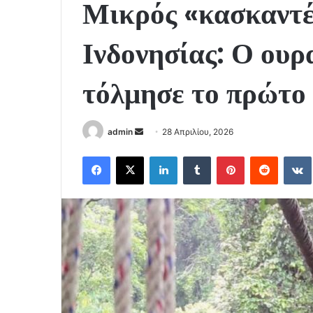
Μικρός «κασκαντέ
Ινδονησίας: Ο ουρ
τόλμησε το πρώτο
Send
admin
28 Απριλίου, 2026
an
Facebook
X
LinkedIn
Tumblr
Pinterest
Reddit
email