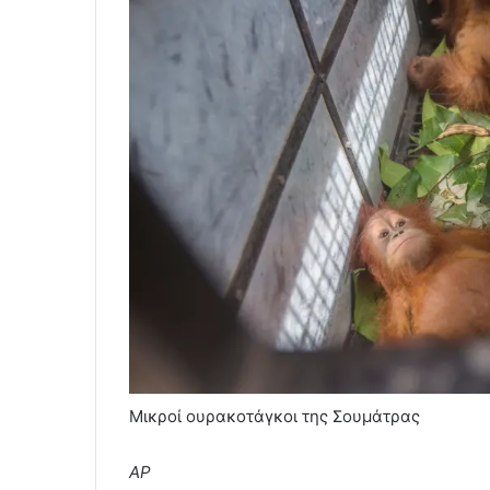
Μικροί oυρακοτάγκοι της Σουμάτρας
AP