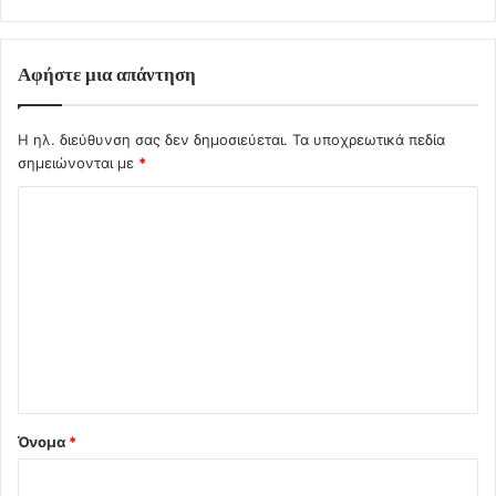
Αφήστε μια απάντηση
Η ηλ. διεύθυνση σας δεν δημοσιεύεται.
Τα υποχρεωτικά πεδία
σημειώνονται με
*
Σ
χ
ό
λ
ι
ο
*
Όνομα
*