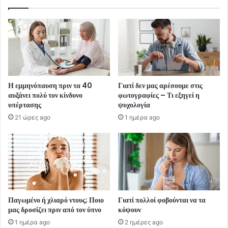
Η εμμηνόπαυση πριν τα 40
Γιατί δεν μας αρέσουμε στις
αυξάνει πολύ τον κίνδυνο
φωτογραφίες – Τι εξηγεί η
υπέρτασης
ψυχολογία
21 ώρες ago
1 ημέρα ago
Παγωμένο ή χλιαρό ντους; Ποιο
Γιατί πολλοί φοβούνται να τα
μας δροσίζει πριν από τον ύπνο
κόψουν
1 ημέρα ago
2 ημέρες ago