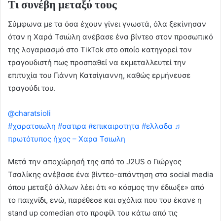
Τι συνέβη μεταξύ τους
Σύμφωνα με τα όσα έχουν γίνει γνωστά, όλα ξεκίνησαν
όταν η Χαρά Τσιώλη ανέβασε ένα βίντεο στον προσωπικό
της λογαριασμό στο TikTok στο οποίο κατηγορεί τον
τραγουδιστή πως προσπαθεί να εκμεταλλευτεί την
επιτυχία του Γιάννη Κατσίγιαννη, καθώς ερμήνευσε
τραγούδι του.
@charatsioli
Οι μανταλακιες των μανταλακίων!
#χαρατσιωλη
#σατιρα
#επικαιροτητα
#ελλαδα
♬
πρωτότυπος ήχος – Χαρα Τσιωλη
Μετά την αποχώρησή της από το J2US ο Γιώργος
Τσαλίκης ανέβασε ένα βίντεο-απάντηση στα social media
όπου μεταξύ άλλων λέει ότι «ο κόσμος την έδιωξε» από
το παιχνίδι, ενώ, παρέθεσε και σχόλια που του έκανε η
stand up comedian στο προφίλ του κάτω από τις