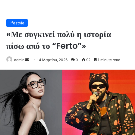
lifestyle
«Με συγκινεί πολύ η ιστορία
πίσω από το “Ferto”»
Send
admin
14 Μαρτίου, 2026
0
92
1 minute read
an
email