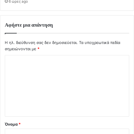
6 ώρες ago
Αφήστε μια απάντηση
Η ηλ. διεύθυνση σας δεν δημοσιεύεται.
Τα υποχρεωτικά πεδία
σημειώνονται με
*
Σ
χ
ό
λ
ι
ο
*
Όνομα
*