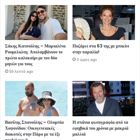
Σάκης Κατσούλης – Μαριαλένα
Ποζάρει στα 63 της με μπικίνι
Ρουμελιώτη: Απολαμβάνουν το
στην παραλία!
πρώτο καλοκαίρι με τον δύο
3 ώρες ago
μηνών γιο τους
59 λεπτά ago
Βασίλης Σπανούλης – Ολυμπία
Η σπάνια φωτογραφία από τα
Χοψονίδου: Οικογενειακές
εφηβικά του χρόνια με μακριά
διακοπές στην Πάρο με τα έξι
μαλλιά