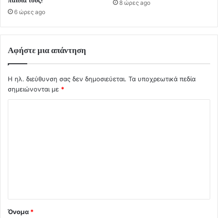
παιδιά τους!
8 ώρες ago
6 ώρες ago
Αφήστε μια απάντηση
Η ηλ. διεύθυνση σας δεν δημοσιεύεται.
Τα υποχρεωτικά πεδία
σημειώνονται με
*
Σ
χ
ό
λ
ι
ο
*
Όνομα
*