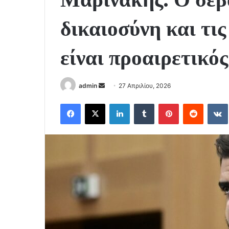
δικαιοσύνη και τις
είναι προαιρετικός
Send
admin
27 Απριλίου, 2026
an
Facebook
X
LinkedIn
Tumblr
Pinterest
Reddit
email