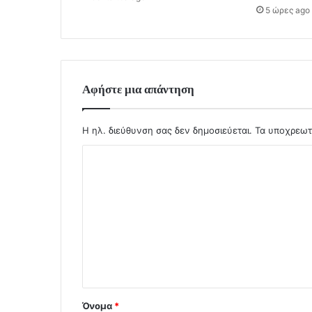
5 ώρες ago
Αφήστε μια απάντηση
Η ηλ. διεύθυνση σας δεν δημοσιεύεται.
Τα υποχρεωτ
Σ
χ
ό
λ
ι
ο
*
Όνομα
*