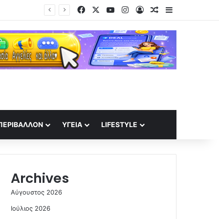
Facebook
X
YouTube
Instagram
Log In
Random Article
Sidebar
Παράσταση προς υποστήριξη κατηγορίας από την Περιφέρεια για τη φωτιά στη Δυτική Αττική
ΠΕΡΙΒΆΛΛΟΝ
ΥΓΕΊΑ
LIFESTYLE
Archives
Αύγουστος 2026
Ιούλιος 2026