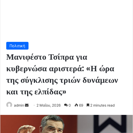
Πολιτική
Μανιφέστο Τσίπρα για
κυβερνώσα αριστερά: «Η ώρα
της σύγκλισης τριών δυνάμεων
και της ελπίδας»
Send
admin
2 Μαΐου, 2026
0
69
2 minutes read
an
email