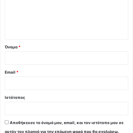
ό
λ
ι
ο
*
Όνομα
*
Email
*
Ιστότοπος
Αποθήκευσε το όνομά μου, email, και τον ιστότοπο μου σε
αυτόν τον πλοηγό για την επόμενη φορά που θα σχολιάσω.