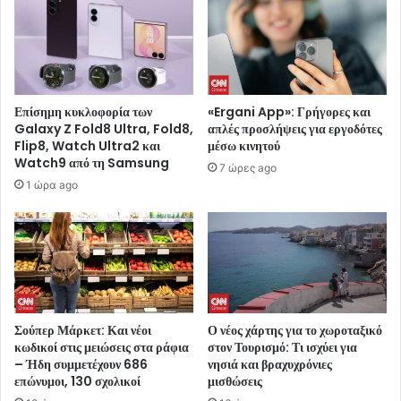
Επίσημη κυκλοφορία των
«Ergani App»: Γρήγορες και
Galaxy Z Fold8 Ultra, Fold8,
απλές προσλήψεις για εργοδότες
Flip8, Watch Ultra2 και
μέσω κινητού
Watch9 από τη Samsung
7 ώρες ago
1 ώρα ago
Σούπερ Μάρκετ: Και νέοι
Ο νέος χάρτης για το χωροταξικό
κωδικοί στις μειώσεις στα ράφια
στον Τουρισμό: Τι ισχύει για
– Ήδη συμμετέχουν 686
νησιά και βραχυχρόνιες
επώνυμοι, 130 σχολικοί
μισθώσεις