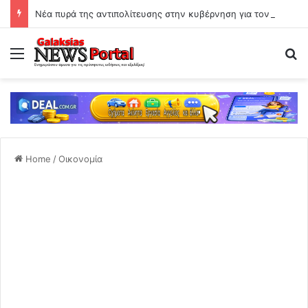
Νέα πυρά της αντιπολίτευσης στην κυβέρνηση για τον αιφνιδιασμό της Μέκκας: «Αναβαθμίζεται η Τουρκία»
Menu
Se
Home
/
Οικονομία