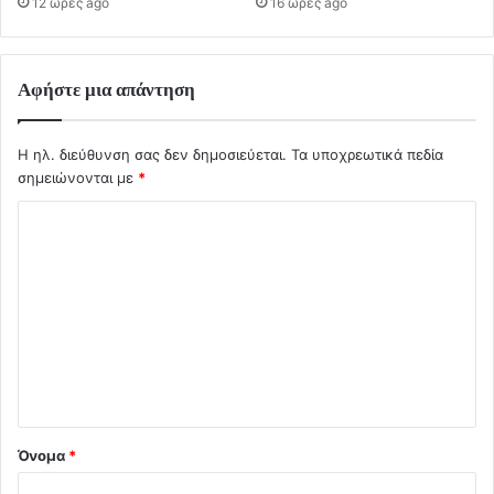
12 ώρες ago
16 ώρες ago
Αφήστε μια απάντηση
Η ηλ. διεύθυνση σας δεν δημοσιεύεται.
Τα υποχρεωτικά πεδία
σημειώνονται με
*
Σ
χ
ό
λ
ι
ο
*
Όνομα
*