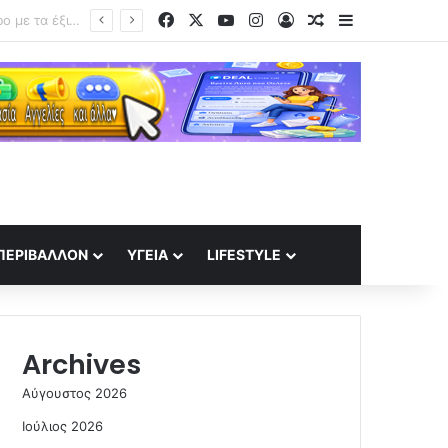
Facebook
X
YouTube
Instagram
Log In
Random Article
Sidebar
Επιστημονικός θρίαμβος ή νέα πρόκληση; Επιστήμονες δημιούργησαν με ΤΝ ιούς που δεν υπάρχουν στη φύση
ΠΕΡΙΒΆΛΛΟΝ
ΥΓΕΊΑ
LIFESTYLE
Archives
Αύγουστος 2026
Ιούλιος 2026