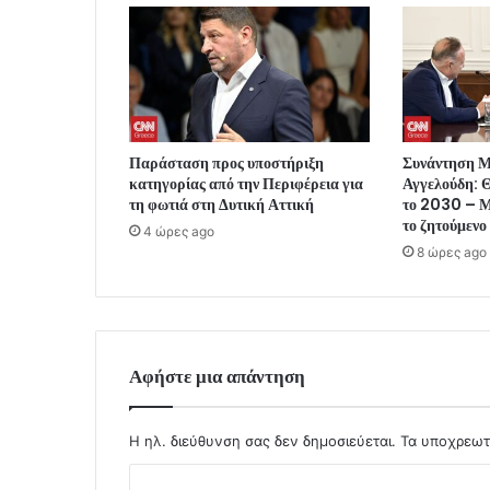
Παράσταση προς υποστήριξη
Συνάντηση 
κατηγορίας από την Περιφέρεια για
Αγγελούδη: Θ
τη φωτιά στη Δυτική Αττική
το 2030 – Μ
το ζητούμενο
4 ώρες ago
8 ώρες ago
Αφήστε μια απάντηση
Η ηλ. διεύθυνση σας δεν δημοσιεύεται.
Τα υποχρεωτ
Σ