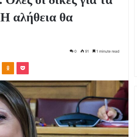
 Η αλήθεια θα
0
91
1 minute read
VKontakte
Odnoklassniki
Pocket