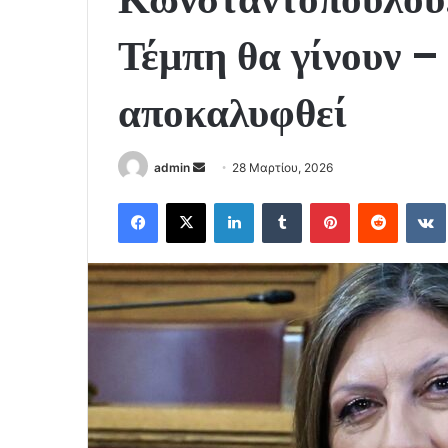
Τέμπη θα γίνουν –
αποκαλυφθεί
Send
admin
28 Μαρτίου, 2026
an
Facebook
X
LinkedIn
Tumblr
Pinterest
Reddit
email