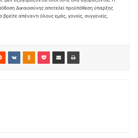
απόδοση Δικαιοσύνης αποτελεί προϋπόθεση ύπαρξης
α βρείτε απέναντι όλους εμάς, γονείς, συγγενείς,
erest
Reddit
VKontakte
Odnoklassniki
Pocket
Share via Email
Print