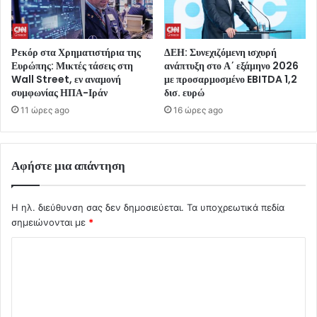
Ρεκόρ στα Χρηματιστήρια της
ΔΕΗ: Συνεχιζόμενη ισχυρή
Ευρώπης: Μικτές τάσεις στη
ανάπτυξη στο Α΄ εξάμηνο 2026
Wall Street, εν αναμονή
με προσαρμοσμένο EBITDA 1,2
συμφωνίας ΗΠΑ-Ιράν
δισ. ευρώ
11 ώρες ago
16 ώρες ago
Αφήστε μια απάντηση
Η ηλ. διεύθυνση σας δεν δημοσιεύεται.
Τα υποχρεωτικά πεδία
σημειώνονται με
*
Σ
χ
ό
λ