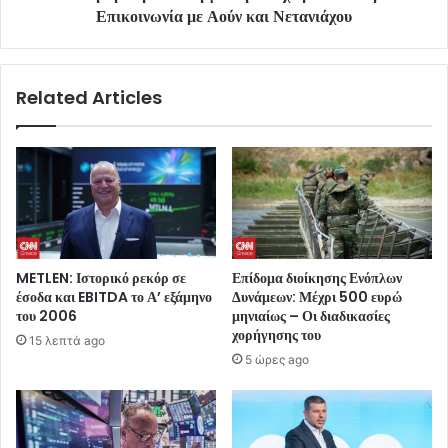
Επικοινωνία με Αούν και Νετανιάχου
Related Articles
METLEN: Ιστορικό ρεκόρ σε
Επίδομα διοίκησης Ενόπλων
έσοδα και EBITDA το Α’ εξάμηνο
Δυνάμεων: Μέχρι 500 ευρώ
του 2006
μηνιαίως – Οι διαδικασίες
χορήγησης του
15 λεπτά ago
5 ώρες ago