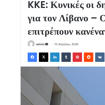
KKE: Κυνικές οι 
για τον Λίβανο – Ο
επιτρέπουν κανέν
Send
admin
10 Απριλίου, 2026
an
Facebook
X
LinkedIn
Tumblr
Pinterest
Reddit
email