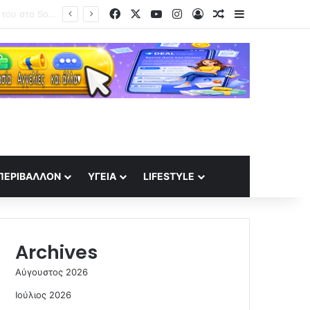
Facebook
X
YouTube
Instagram
Log In
Random Article
Sidebar
ΣΕΦ: Το Ελεγκτικό ακύρωσε τον διαγωνισμό για ενεργειακη αναβάθμιση – Ορισε νέο για τις 10 Σεπτέμβρη
ΠΕΡΙΒΆΛΛΟΝ
ΥΓΕΊΑ
LIFESTYLE
Archives
Αύγουστος 2026
Ιούλιος 2026