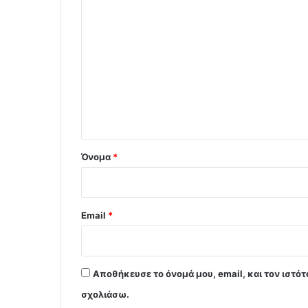
Σ
χ
ό
λ
ι
ο
*
Όνομα
*
Email
*
Αποθήκευσε το όνομά μου, email, και τον ιστό
σχολιάσω.