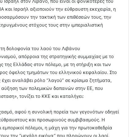
υ Ισραήλ στον Λίβανο, που είναι οι φονικότερες του
Α και Ισραήλ αξιοποιούν την εύθραυστη εκεχειρία, η
ροσαρμόσουν την τακτική των επιθέσεών τους, την
κηρυγμένους στόχους τους στην ιμπεριαλιστική
 τη δολοφονία του λαού του Λιβάνου
υνισμού, απόρροια της στρατηγικής συμμαχίας με το
ς της Ελλάδας στον πόλεμο, με τη στήριξη και των
ρος όφελος τμημάτων του ελληνικού κεφαλαίου. Στο
 έχει αναλάβει ρόλο “λαγού” σε κρίσιμα ζητήματα,
η αύξηση των πολεμικών δαπανών στην ΕΕ, που
ταση», τονίζει το ΚΚΕ και καταλήγει:
χασμό, αφού η συνολική πορεία των γεγονότων οδηγεί
εύθραυστους και προσωρινούς συμβιβασμούς. Η
 εμπορικοί πόλεμοι, η μάχη για την πρωτοκαθεδρία
τουν την “μεγάλη εικόνα” που πληρώνουν οι λαοί.