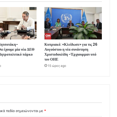
Μητσοτάκη-
Κυπριακό: «Κλείδωσε» για τις 26
α έχουμε μία νέα ΔΕΘ
Αυγούστου η νέα συνάντηση
ητροπολιτικό πάρκο
Χριστοδουλίδη -Έρχιουρμαν υπό
τον ΟΗΕ
o
15 ώρες ago
ικά πεδία σημειώνονται με
*