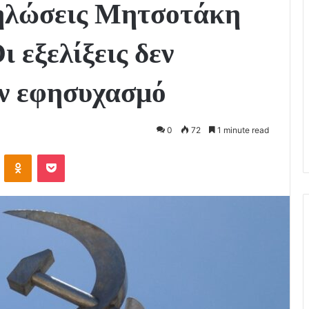
δηλώσεις Μητσοτάκη
ι εξελίξεις δεν
αν εφησυχασμό
0
72
1 minute read
VKontakte
Odnoklassniki
Pocket