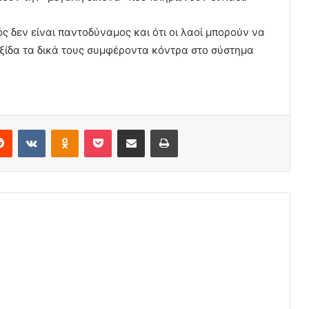
ός δεν είναι παντοδύναμος και ότι οι λαοί μπορούν να
υξίδα τα δικά τους συμφέροντα κόντρα στο σύστημα
erest
Reddit
VKontakte
Odnoklassniki
Pocket
Share via Email
Print