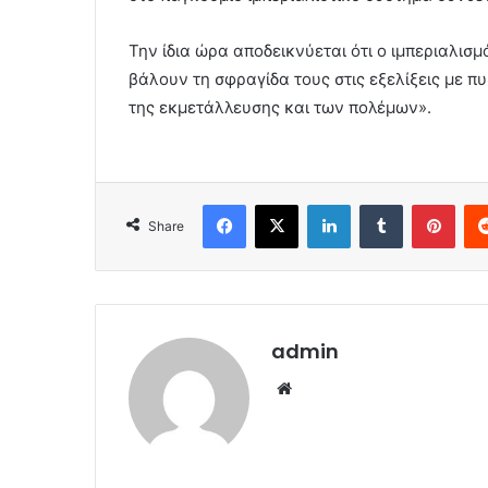
Την ίδια ώρα αποδεικνύεται ότι ο ιμπεριαλισμ
βάλουν τη σφραγίδα τους στις εξελίξεις με π
της εκμετάλλευσης και των πολέμων».
Facebook
X
LinkedIn
Tumblr
Pint
Share
admin
Website