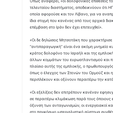
Όπως αναφέρει, «οι δολοφονικές επιθέσεις το
τελευταίου διαστήματος, αποδεικνύουν ότι ΗΠ
οποία αφορούσε και τον Λίβανο, για να αναπ
ίδια στιγμή που κανένας από τους αρχικά δια
επέμβαση στο Ιράν δεν έχει επιτευχθεί».
«Οι δε δηλώσεις Μητσοτάκη που χαρακτήρισε
“αντιπαραγωγική” είναι ένα ακόμη μνημείο κ
κράτος δολοφόνο του Ισραήλ και της εμπλοκή
άλλων κομμάτων του ευρωατλαντισμού και π
πλαίσιο αυτής της εμπλοκής, ο πρωθυπουργός
όπως ο έλεγχος των Στενών του Ορμούζ και 
περιπλέκουν και οξύνουν περαιτέρω την κατάσ
«Οι εξελίξεις δεν επιτρέπουν κανέναν εφησυ
σε περαιτέρω κλιμάκωση παρά τους όποιους 
όξυνση των ανταγωνισμών, οι ενεργειακοί και
στο παγκόσμιο ιμπεριαλιστικό σύστημα συνθέ