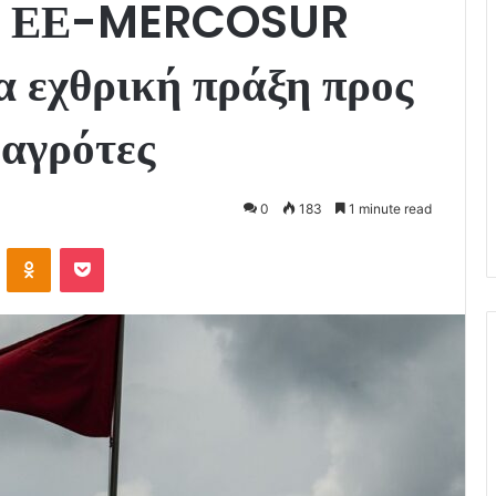
ία ΕΕ-MERCOSUR
α εχθρική πράξη προς
 αγρότες
0
183
1 minute read
VKontakte
Odnoklassniki
Pocket