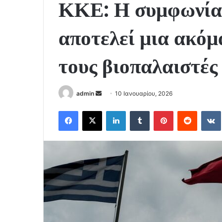
ΚΚΕ: Η συμφων
αποτελεί μια ακόμ
τους βιοπαλαιστές
Send
admin
10 Ιανουαρίου, 2026
an
Facebook
X
LinkedIn
Tumblr
Pinterest
Reddit
email