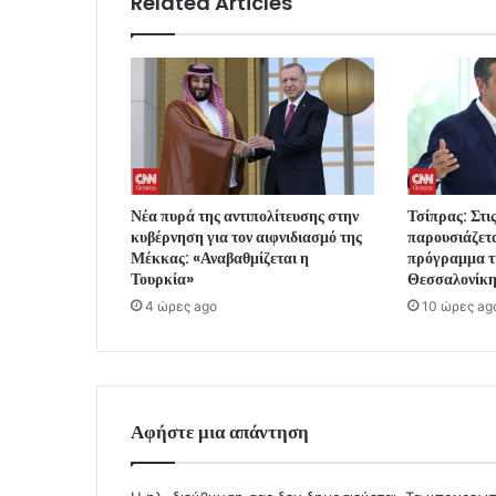
Related Articles
Νέα πυρά της αντιπολίτευσης στην
Τσίπρας: Στι
κυβέρνηση για τον αιφνιδιασμό της
παρουσιάζετα
Μέκκας: «Αναβαθμίζεται η
πρόγραμμα τ
Τουρκία»
Θεσσαλονίκ
4 ώρες ago
10 ώρες ag
Αφήστε μια απάντηση