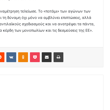
 αναμέτρηση τελείωσε. Το «ποτάμι» των αγώνων των
ι τη δύναμη όχι μόνο να αμβλύνει επιπτώσεις, αλλά
 αντιλαϊκούς σχεδιασμούς και να ανατρέψει τα πάντα,
α κέρδη των μονοπωλίων και τις δεσμεύσεις της ΕΕ».
erest
Reddit
VKontakte
Odnoklassniki
Pocket
Share via Email
Print