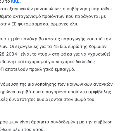
του το
ΚΚΕ
.
ν και εξαγωγικών μονοπωλίων, η κυβέρνηση παραδίδει
αθέμιτο ανταγωνισμό προϊόντων που παράγονται με
 στην ΕΕ φυτοφάρμακα, ορμόνες κλπ.
από τη μία πανάκριβο κόστος παραγωγής και από την
ων. Οι εξαγγελίες για τα 45 δισ. ευρώ της Κομισιόν
8-2034- είναι το «τυρί» στη φάκα για να «χρυσωθεί
βερνητικοί ισχυρισμοί για «ισχυρές δικλείδες
Π αποτελούν προκλητικό εμπαιγμό.
ονόμευση της ικανοποίησης των κοινωνικών αναγκών
πληρώνει ακριβότερα εισαγόμενα προϊόντα αμφίβολης
ικές δυνατότητες θυσιάζονται στον βωμό του
τροφίμων είναι άρρηκτα συνδεδεμένη με την επιβίωση
όθεση όλου του λαού.