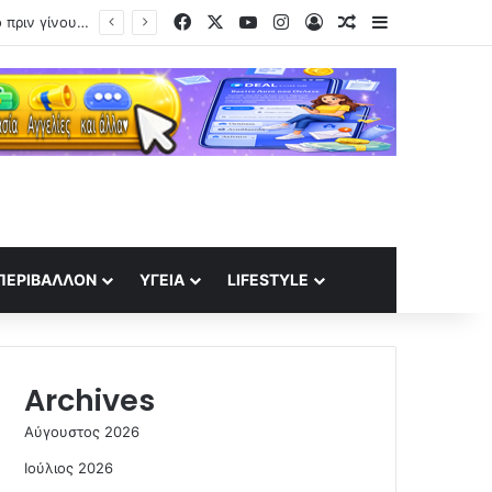
Facebook
X
YouTube
Instagram
Log In
Random Article
Sidebar
Στην Κίνα, άνθρωποι νοικιάζουν το πρόσωπό τους σε «σαπουνόπερες» τεχνητής νοημοσύνης – Βιομετρικά δεδομένα προς πώληση
ΠΕΡΙΒΆΛΛΟΝ
ΥΓΕΊΑ
LIFESTYLE
Archives
Αύγουστος 2026
Ιούλιος 2026