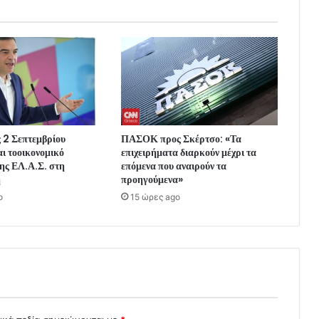
ς 2 Σεπτεμβρίου
ΠΑΣΟΚ προς Σκέρτσο: «Τα
ι τοοικονομικό
επιχειρήματα διαρκούν μέχρι τα
ης ΕΛ.Α.Σ. στη
επόμενα που αναιρούν τα
η
προηγούμενα»
o
15 ώρες ago