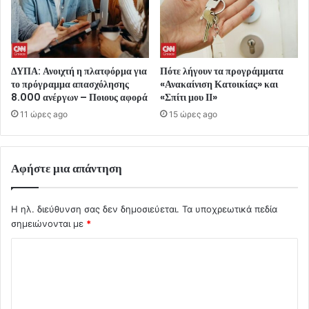
ΔΥΠΑ: Ανοιχτή η πλατφόρμα για
Πότε λήγουν τα προγράμματα
το πρόγραμμα απασχόλησης
«Ανακαίνιση Κατοικίας» και
8.000 ανέργων – Ποιους αφορά
«Σπίτι μου ΙΙ»
11 ώρες ago
15 ώρες ago
Αφήστε μια απάντηση
Η ηλ. διεύθυνση σας δεν δημοσιεύεται.
Τα υποχρεωτικά πεδία
σημειώνονται με
*
Σ
χ
ό