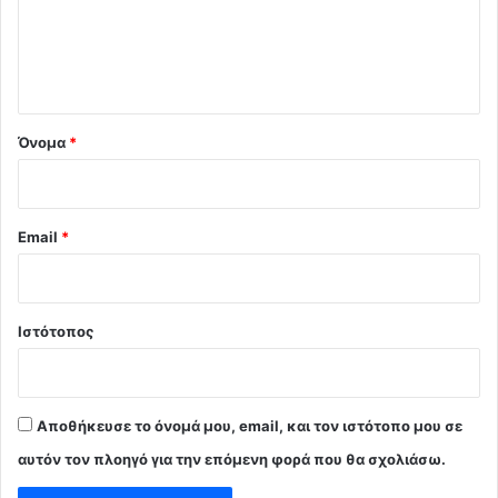
λ
ι
ο
*
Όνομα
*
Email
*
Ιστότοπος
Αποθήκευσε το όνομά μου, email, και τον ιστότοπο μου σε
αυτόν τον πλοηγό για την επόμενη φορά που θα σχολιάσω.