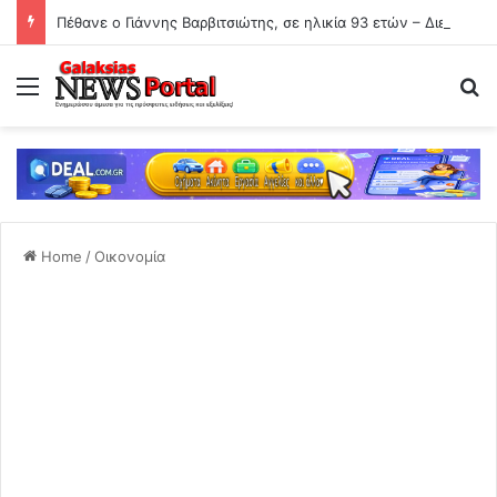
Πέθανε ο Γιάννης Βαρβιτσιώτης, σε ηλικία 93 ετών – Διετέλεσε αντιπρόεδρος της ΝΔ
Menu
Se
Home
/
Οικονομία