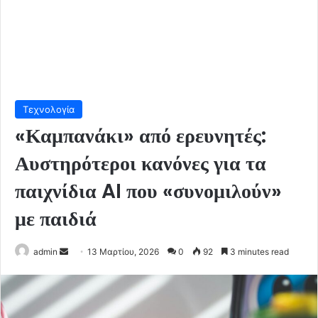
Τεχνολογία
«Καμπανάκι» από ερευνητές:
Αυστηρότεροι κανόνες για τα
παιχνίδια AI που «συνομιλούν»
με παιδιά
Send
admin
13 Μαρτίου, 2026
0
92
3 minutes read
an
email