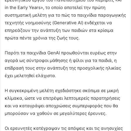
in the Early Years», το οποίο αποτελεί την πρώτη
συστηματική μελέτη για το πώς τα παιχνίδια παραγωγικής
τεχνητής νοημοσύνης (Generative AI) ενδέχεται να
επηρεάζουν την ανάπτυξη των παιδιών στα κρίσιμα
πρώτα πέντε χρόνια της ζωής τους.
Παρότι τα παιχνίδια GenAI προωθούνται ευρέως στην
αγορά ως σύντροφοι μάθησης ή φίλοι για τα παιδιά, η
επίδρασή τους στην ανάπτυξη της προσχολικής ηλικίας
έχει μελετηθεί ελάχιστα.
Η συγκεκριμένη μελέτη σχεδιάστηκε σκόπιμα σε μικρή
κλίμακα, ώστε να επιτρέψει λεπτομερείς παρατηρήσεις
και να καταγράψει αποχρώσεις συμπεριφοράς που θα
μπορούσαν να χαθούν σε μεγαλύτερες έρευνες.
Οι ερευνητές κατέγραψαν τις απόψεις και τις ανησυχίες