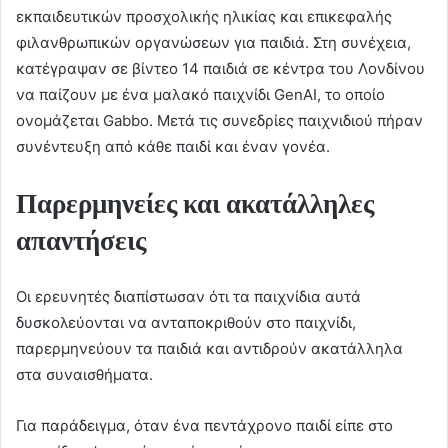
εκπαιδευτικών προσχολικής ηλικίας και επικεφαλής
φιλανθρωπικών οργανώσεων για παιδιά. Στη συνέχεια,
κατέγραψαν σε βίντεο 14 παιδιά σε κέντρα του Λονδίνου
να παίζουν με ένα μαλακό παιχνίδι GenAI, το οποίο
ονομάζεται Gabbo. Μετά τις συνεδρίες παιχνιδιού πήραν
συνέντευξη από κάθε παιδί και έναν γονέα.
Παρερμηνείες και ακατάλληλες
απαντήσεις
Οι ερευνητές διαπίστωσαν ότι τα παιχνίδια αυτά
δυσκολεύονται να ανταποκριθούν στο παιχνίδι,
παρερμηνεύουν τα παιδιά και αντιδρούν ακατάλληλα
στα συναισθήματα.
Για παράδειγμα, όταν ένα πεντάχρονο παιδί είπε στο