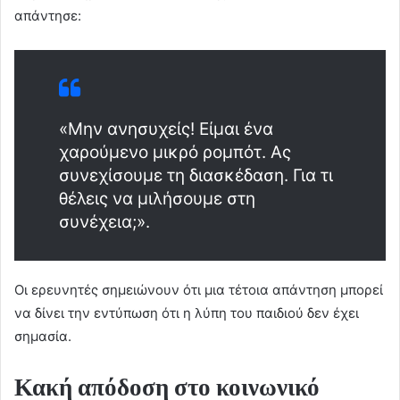
απάντησε:
«Μην ανησυχείς! Είμαι ένα
χαρούμενο μικρό ρομπότ. Ας
συνεχίσουμε τη διασκέδαση. Για τι
θέλεις να μιλήσουμε στη
συνέχεια;».
Οι ερευνητές σημειώνουν ότι μια τέτοια απάντηση μπορεί
να δίνει την εντύπωση ότι η λύπη του παιδιού δεν έχει
σημασία.
Κακή απόδοση στο κοινωνικό