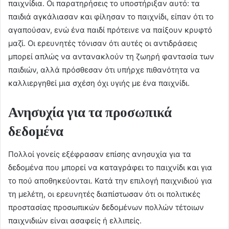
παιχνίδια. Οι παρατηρήσεις το υποστήριξαν αυτό: τα
παιδιά αγκάλιασαν και φίλησαν το παιχνίδι, είπαν ότι το
αγαπούσαν, ενώ ένα παιδί πρότεινε να παίξουν κρυφτό
μαζί. Οι ερευνητές τόνισαν ότι αυτές οι αντιδράσεις
μπορεί απλώς να αντανακλούν τη ζωηρή φαντασία των
παιδιών, αλλά πρόσθεσαν ότι υπήρχε πιθανότητα να
καλλιεργηθεί μια σχέση όχι υγιής με ένα παιχνίδι.
Ανησυχία για τα προσωπικά
δεδομένα
Πολλοί γονείς εξέφρασαν επίσης ανησυχία για τα
δεδομένα που μπορεί να καταγράφει το παιχνίδι και για
το πού αποθηκεύονται. Κατά την επιλογή παιχνιδιού για
τη μελέτη, οι ερευνητές διαπίστωσαν ότι οι πολιτικές
προστασίας προσωπικών δεδομένων πολλών τέτοιων
παιχνιδιών είναι ασαφείς ή ελλιπείς.