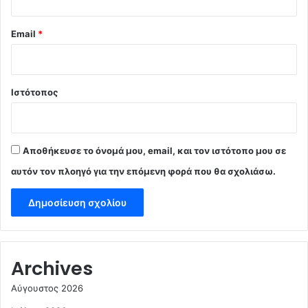
Email
*
Ιστότοπος
Αποθήκευσε το όνομά μου, email, και τον ιστότοπο μου σε
αυτόν τον πλοηγό για την επόμενη φορά που θα σχολιάσω.
Archives
Αύγουστος 2026