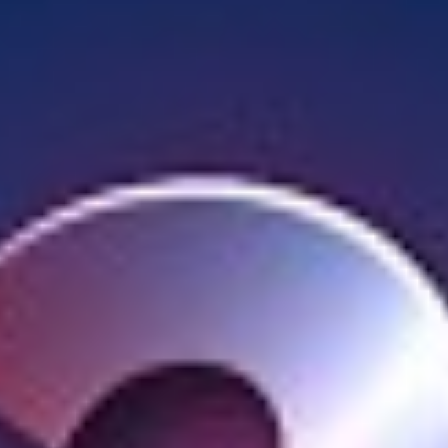
κουκκίδες»
, φωτεινά σημεία που προέρχονται από τα
πρώτα στάδια του
σύμπαντος
. Οι τελευταίες
παρατηρήσεις υπόσχονται να αλλάξουν ριζικά την
κατανόηση της γένεσης των πρώτων γαλαξιών.
Υπό την καθοδήγηση του
Βασίλι Κοκόρεφ
, οι ερευνητές
ενισχύουν την υπόθεση ότι οι μικρές κόκκινες κουκκίδες
αντιστοιχούν σε υπερμεγέθεις μαύρες τρύπες,
περιβαλλόμενες από
πυκνό νέφος
μερικώς ιονισμένου
αερίου. Η ανακάλυψη αυτή θεωρείται καθοριστική για τη
μελέτη της πρώιμης κοσμικής ιστορίας.
Οι μυστηριώδεις αυτές «κουκκίδες», που εντοπίστηκαν
πρώτη φορά το 2022, έχουν προκαλέσει έντονο
ενδιαφέρον στην επιστημονική κοινότητα. Με τη βοήθεια
του
Διαστημικού Τηλεσκοπίου James Webb (JWST)
, οι
αστρονόμοι διαθέτουν πλέον εικόνες και φάσματα που