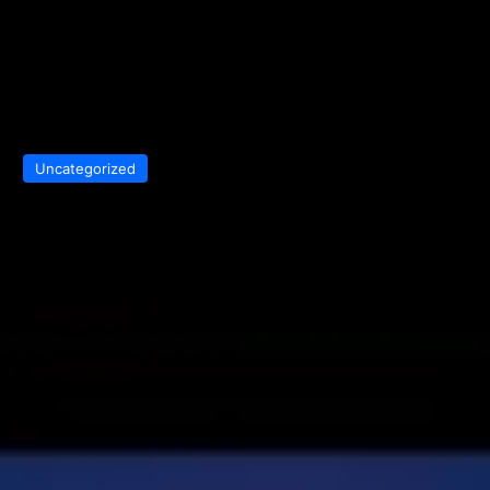
Uncategorized
James Webb: Νέα ανακάλυψη
ρίχνει φως στο μυστήριο των
μικρών κόκκινων κουκίδων
Send
admin
15 Ιουνίου, 2026
0
186
2 minutes read
an
email
Νέα δεδομένα από το τηλεσκόπιο James Webb
ρίχνουν
φως σε ένα από τα μεγαλύτερα μυστήρια της
κοσμολογίας: τις λεγόμενες
«μικρές κόκκινες