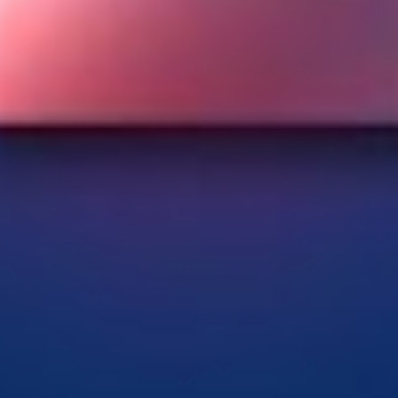
μόλις 1,8 δισεκατομμύρια χρόνια μετά τη Μεγάλη Έκρηξη.
Η ανακάλυψη έγινε τυχαία, καθώς το τηλεσκόπιο
παρατηρούσε το
γαλαξιακό σμήνος Abell S1063
. Το
φαινόμενο του βαρυτικού φακού επέτρεψε στο
JWST
να
καταγράψει εξαιρετικά λεπτομερή φάσματα,
αποκαλύπτοντας 40 φασματικές γραμμές — ένα
επίτευγμα που αντιστοιχεί σε ώρες παρατηρήσεων.
«Όταν είδαμε το φάσμα για πρώτη φορά, ήταν σαν να
είχαμε όλα τα κομμάτια ενός παζλ σκορπισμένα στο
πάτωμα»
, δήλωσε ο Κοκόρεφ.
«Μαζέψαμε κάθε κομμάτι
και αρχίσαμε να συνθέτουμε την εικόνα· κάποια στιγμή
όλα άρχισαν να ταιριάζουν»
.
Αποκωδικοποιώντας τις Μικρές
Κόκκινες Κουκκίδες