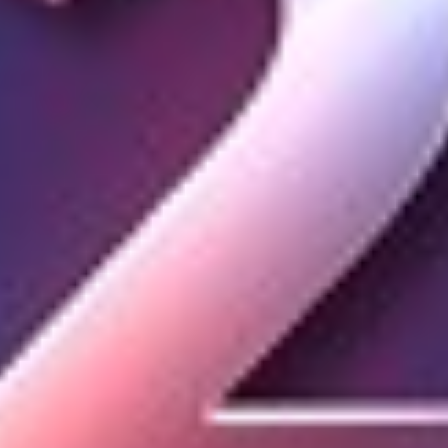
αποκαλύπτουν την προέλευσή τους.
Σε πρόσφατη
μελέτη
που δημοσιεύθηκε στο
The
Astrophysical Journal
, ομάδα του Πανεπιστημίου του
Τέξας στο Όστιν, με επικεφαλής τον Κοκόρεφ,
παρουσίασε τα ευρήματά της για τη μικρή κόκκινη
κουκκίδα GLIMPSE-17775. Τα δεδομένα του JWST
ενισχύουν το σενάριο BH*, σύμφωνα με το οποίο οι
κουκκίδες είναι υπερμεγέθεις μαύρες τρύπες
«τυλιγμένες» σε πυκνό νέφος μερικώς ιονισμένου
αερίου.
Η παρατήρηση του GLIMPSE-17775
Η παρατήρηση του
GLIMPSE-17775
από το
JWST
αποτελεί τη βαθύτερη φασματική απεικόνιση μικρής
κόκκινης κουκκίδας μέχρι σήμερα. Το αντικείμενο,
ηλικίας περίπου 12 δισεκατομμυρίων ετών, σχηματίστηκε