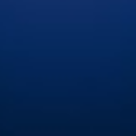
Οι μικρές κόκκινες κουκκίδες εμφανίστηκαν περίπου
600
εκατομμύρια χρόνια μετά τη Μεγάλη Έκρηξη
και
αποτελούν έναν από τους πιο γοητευτικούς γρίφους της
σύγχρονης αστροφυσικής. Ανάμεσα στις θεωρίες που
έχουν προταθεί, το σενάριο της μαύρης τρύπας
συγκεντρώνει ολοένα και περισσότερη υποστήριξη.
«Η επιστημονική κοινότητα φαίνεται να συγκλίνει στην
άποψη ότι οι μικρές κόκκινες κουκκίδες μπορούν να
εξηγηθούν μέσω μοντέλων άστρων-μαύρων τρυπών»
,
σημείωσε ο Κοκόρεφ.
«Με το GLIMPSE-17775 μπορούμε
πλέον να ελέγξουμε αυτά τα μοντέλα χάρη στο
εξαιρετικά λεπτομερές φάσμα που διαθέτουμε»
.
Τα δεδομένα δείχνουν μια ταχύτατα αναπτυσσόμενη
μαύρη τρύπα, καλυμμένη από πυκνό κουκούλι αερίου
που επανεπεξεργάζεται το φως της. Οι γραμμές ηλίου,