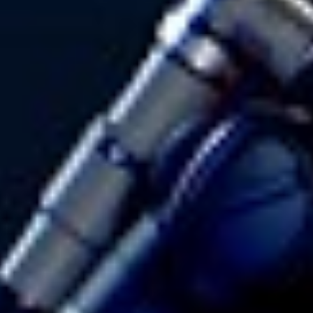
σενάριο BH*, οι παρατηρήσεις συνεχίζονται. Το
Διαστημικό Τηλεσκόπιο Hubble συνέβαλε στην εξήγηση
της απουσίας του χαρακτηριστικού
«άλματος Balmer»
,
αποκαλύπτοντας την παρεμβολή ενός γαλαξία-ξενιστή.
«Όλα ταιριάζουν, τίποτα δεν είναι χαλασμένο, και αυτό
κάνει το παζλ του σύμπαντός μας ακόμη πιο όμορφο»
,
δήλωσε ο Κοκόρεφ.
«Ανυπομονώ να μάθω τι τροφοδοτεί
τις κεντρικές μηχανές των μικρών κόκκινων κουκκίδων·
ίσως σε λίγα χρόνια να έχουμε την οριστική απάντηση»
.
Τελευταία Νέα