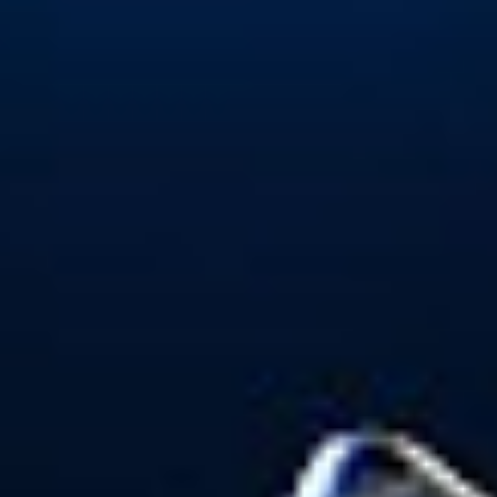
οξυγόνου και υδρογόνου που εντοπίστηκαν δεν
ταιριάζουν με μοντέλα απλού περιστρεφόμενου νέφους,
αλλά συνδέονται με φαινόμενα σκέδασης ηλεκτρονίων,
χαρακτηριστικά ενός πυκνού στρωματοποιημένου
περιβάλλοντος.
Επιπλέον,
οι 16 γραμμές σιδήρου υποδηλώνουν ισχυρή
πηγή ενέργειας
— πιθανότατα μια μαύρη τρύπα σε φάση
ταχείας προσαύξησης. Στο φάσμα παρατηρήθηκαν επίσης
απορρόφηση ηλίου και φθορισμός, ενδείξεις μιας
πανίσχυρης πηγής ενέργειας εγκλωβισμένης μέσα στο
νέφος.
Η συνέχεια της έρευνας
Αν και το
JWST
δεν εντόπισε εκπομπές ακτίνων Χ
, κάτι
που δικαιολογείται από την απορρόφησή τους στο