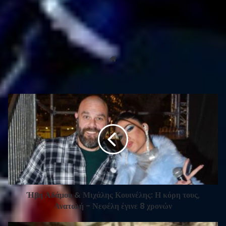
admin
Website
Ήβη Αδάμου & Μιχάλης Κουινέλης: Η κόρη τους,
Ανατολή - Νεφέλη έγινε 8 χρονών