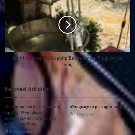
Light & Άννα Θεοδωρίδη: Βάφτισαν τον 8 μηνών γιο
τους
Related Articles
Το πλάσμα που ζει στα έγκατα
«Στο φως» τα μυστήρια του ήλιου
της Γης: Ο «διάβολος-
10 ώρες ago
σκώληκας» που αψηφά τους
κανόνες της ζωής
37 λεπτά ago