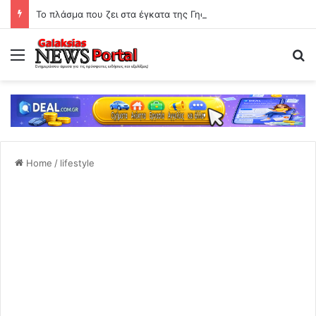
Το πλάσμα που ζει στα έγκατα της Γης: Ο «διάβολος-σκώληκας» που αψηφά τους κανόνες της ζωής
Menu
Se
Home
/
lifestyle