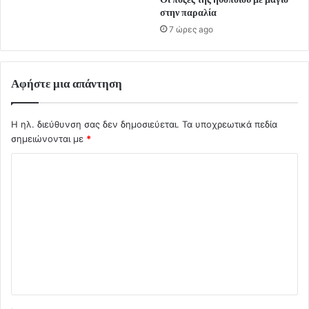
στην παραλία
7 ώρες ago
Αφήστε μια απάντηση
Η ηλ. διεύθυνση σας δεν δημοσιεύεται.
Τα υποχρεωτικά πεδία
σημειώνονται με
*
Σ
χ
ό
λ
ι
ο
*