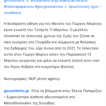
@noxathens
#noxathens
#fyp
#takiszacharatos
#helenapaparizou
#giorgosmarinos
♬ πρωτότυπος ήχος –
noxathens
Η δυσάρεστη είδηση για τον θάνατο του Γιώργου Μαρίνου
έγινε γνωστή την Τετάρτη 11 Μαρτίου. Ο μεγάλος
showman τα τελευταία χρόνια της ζωής του ζούσε σε
οίκο ευγηρίας στη Γλυφάδα και σύμφωνα με δηλώσεις
της ξαδέρφης του, είχε άνοια από το 2021. Το τελευταίο
αντίο στον Γιώργο Μαρίνο είπαν την Παρασκευή 13
Μαρτίου συγγενείς και φίλοι σε κλειστή τελετή στον ναό
του Άγιου Ανδρέα στο κοιμητήριο Βούλας.
Φωτογραφίες: NDP photo agency
govastiletto.gr
-Όλα τα βλέμματα στην Έλενα Παπαρίζου
– Εμφανίστηκε αισθητά αδυνατισμένη στο
Melodifestivalen της Σουηδίας