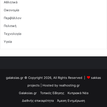
Αθλητικά
Οικονομία
Περιβάλλον
Πολιτική
Τεχνολογία
Υγεία
galaksias.gr © Copyright 2026, All Rights Reserved |
sakkas
projects
| Hosted by
realhosting.gr
Galaksias.gr
Τοπικές Είδησης
Κυπριακά Νέα
Διεθνής επικαιρότητα
Άμεση Ενημέρωση