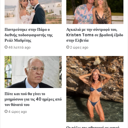
Παντρεύτηκε στην Πάρο ο
Αγκαλιά με την σύντροφό του,
διεθνής ποδοσφαιριστής της
Kristen Toms σε βραδινή έξοδο
Ρεάλ Μαδρίτης
στην Ελβετία
46 λεπτά ago
2 ώρες ago
Πότε και πού θα γίνει το
μνημόσυνο για τις 40 ημέρες από
τον θάνατό του
4 ώρες ago
Οι πόζες της ηθοποιού με μαγιό