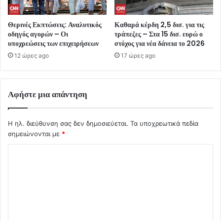
Θερινές Εκπτώσεις: Αναλυτικός
Καθαρά κέρδη 2,5 δισ. για τις
οδηγός αγορών – Οι
τράπεζες – Στα 15 δισ. ευρώ ο
υποχρεώσεις των επιχειρήσεων
στόχος για νέα δάνεια το 2026
12 ώρες ago
17 ώρες ago
Αφήστε μια απάντηση
Η ηλ. διεύθυνση σας δεν δημοσιεύεται.
Τα υποχρεωτικά πεδία
σημειώνονται με
*
Σ
χ
ό
λ
ι