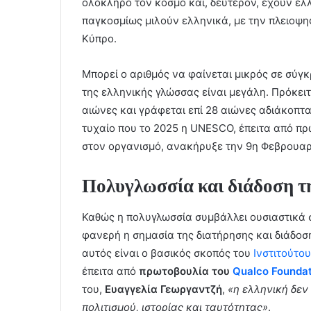
ολόκληρο τον κόσμο και, δεύτερον, έχουν ελ
παγκοσμίως μιλούν ελληνικά, με την πλειοψη
Κύπρο.
Μπορεί ο αριθμός να φαίνεται μικρός σε σύγ
της ελληνικής γλώσσας είναι μεγάλη. Πρόκειτα
αιώνες και γράφεται επί 28 αιώνες αδιάκοπτα
τυχαίο που το 2025 η UNESCO, έπειτα από π
στον οργανισμό, ανακήρυξε την 9η Φεβρουα
Πολυγλωσσία και διάδοση τ
Καθώς η πολυγλωσσία συμβάλλει ουσιαστικά 
φανερή η σημασία της διατήρησης και διάδοσ
αυτός είναι ο βασικός σκοπός του
Ινστιτούτο
έπειτα από
πρωτοβουλία του
Qualco Foundat
του,
Ευαγγελία Γεωργαντζή
,
«η ελληνική δεν
πολιτισμού, ιστορίας και ταυτότητας»
.