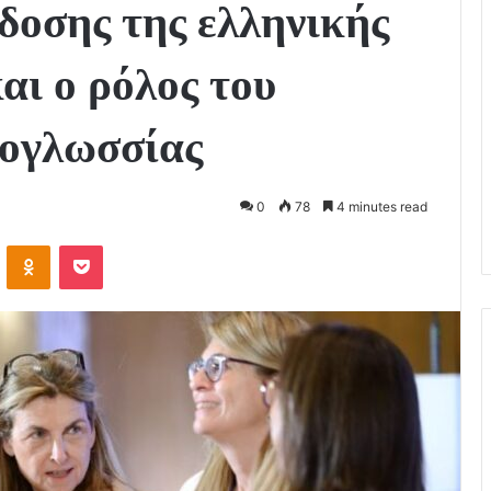
δοσης της ελληνικής
αι ο ρόλος του
νογλωσσίας
0
78
4 minutes read
VKontakte
Odnoklassniki
Pocket