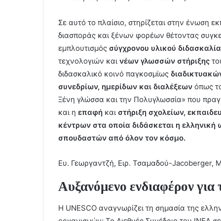
Σε αυτό το πλαίσιο, στηρίζεται στην ένωση ε
διασποράς και ξένων φορέων θέτοντας συγκεκ
εμπλουτισμός
σύγχρονου υλικού διδασκαλία
τεχνολογιών και
νέων γλωσσών στήριξης
του
διδασκαλικό κοινό παγκοσμίως
διαδικτυακώ
συνεδρίων, ημερίδων και διαλέξεων
όπως το
Ξένη γλώσσα και την Πολυγλωσσία» που πραγ
και η
επαφή
και
στήριξη σχολείων, εκπαιδε
κέντρων
στα οποία διδάσκεται η ελληνική
σπουδαστών
από όλον τον κόσμο.
Ευ. Γεωργαντζή, Ειρ. Τσαμαδού-Jacoberger, Μ
Αυξανόμενο ενδιαφέρον για 
Η UNESCO αναγνωρίζει τη σημασία της ελληνι
οργανισμών; Το Διεθνές Συνέδριο του ΙΝΕΛ 