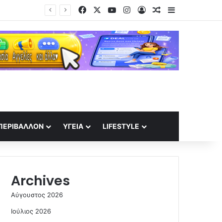
Facebook
X
YouTube
Instagram
Log In
Random Article
Sidebar
Πινακίδες κυκλοφορίας με λίγα κλικ: Τα 3 βήματα για παραγγελία και έκδοση – Τι ισχύει για κυρώσεις
ΠΕΡΙΒΆΛΛΟΝ
ΥΓΕΊΑ
LIFESTYLE
Archives
Αύγουστος 2026
Ιούλιος 2026