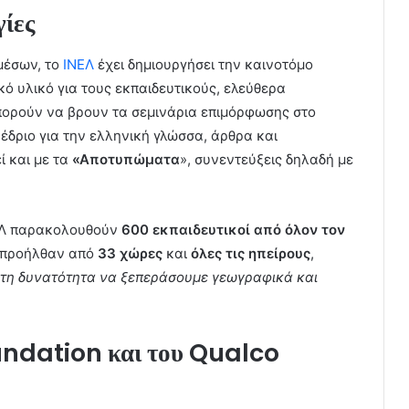
γίες
μέσων, το
ΙΝΕΛ
έχει δημιουργήσει την καινοτόμο
κό υλικό για τους εκπαιδευτικούς, ελεύθερα
πορούν να βρουν τα σεμινάρια επιμόρφωσης στο
νέδριο για την ελληνική γλώσσα, άρθρα και
ί και με τα
«Αποτυπώματα
», συνεντεύξεις δηλαδή με
ΝΕΛ παρακολουθούν
600 εκπαιδευτικοί από όλον τον
ς προήλθαν από
33 χώρες
και
όλες τις ηπείρους
,
ι τη δυνατότητα να ξεπεράσουμε γεωγραφικά και
ndation και του Qualco