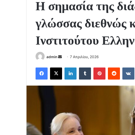
Η σημασία της διά
γλώσσας διεθνώς κ
Ινστιτούτου Ελλη
Send
admin
7 Απριλίου, 2026
an
Facebook
X
LinkedIn
Tumblr
Pinterest
Reddit
email