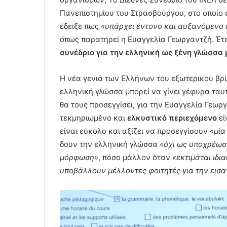
Πανεπιστημίου του Στρασβούργου, στο οποίο 
έδειξε πως
«υπάρχει έντονο και αυξανόμενο 
όπως παρατηρεί η Ευαγγελία Γεωργαντζή. Έτσι
συνέδριο για την ελληνική ως ξένη γλώσσα 
Η νέα γενιά των Ελλήνων του εξωτερικού βρί
ελληνική γλώσσα μπορεί να γίνει γέφυρα ταυτ
θα τους προσεγγίσει, για την Ευαγγελία Γεωρ
τεκμηριωμένο και
ελκυστικό περιεχόμενο
εί
είναι εύκολο και αξίζει να προσεγγίσουν
«μία
δουν την ελληνική γλώσσα ­
«όχι ως υποχρέωση
μόρφωση»
, πόσο μάλλον όταν
«εκτιμάται ιδι
υποβάλλουν μέλλοντες φοιτητές για την εισ