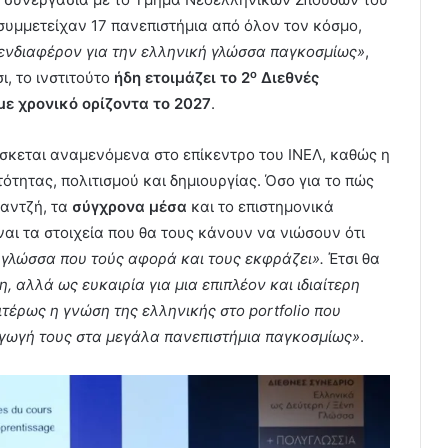
συμμετείχαν 17 πανεπιστήμια από όλον τον κόσμο,
ενδιαφέρον για την ελληνική γλώσσα παγκοσμίως»
,
ο
, το ινστιτούτο
ήδη ετοιμάζει το 2
Διεθνές
με χρονικό ορίζοντα το 2027
.
σκεται αναμενόμενα στο επίκεντρο του ΙΝΕΛ, καθώς η
ότητας, πολιτισμού και δημιουργίας. Όσο για το πώς
γαντζή, τα
σύγχρονα μέσα
και το επιστημονικά
ναι τα στοιχεία που θα τους κάνουν να νιώσουν ότι
 γλώσσα που τούς αφορά και τους εκφράζει».
Έτσι θα
, αλλά ως ευκαιρία για μια επιπλέον και ιδιαίτερη
αιτέρως η γνώση της ελληνικής στο
portfolio
που
αγωγή τους στα μεγάλα πανεπιστήμια παγκοσμίως»
.