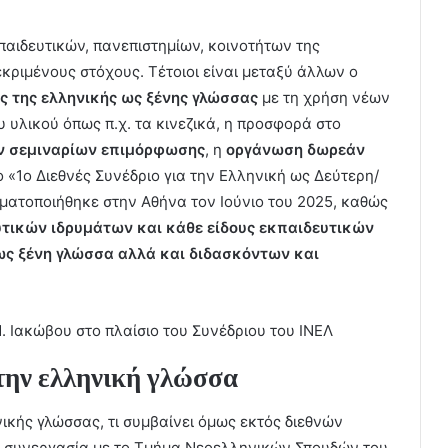
κπαιδευτικών, πανεπιστημίων, κοινοτήτων της
ριμένους στόχους. Τέτοιοι είναι μεταξύ άλλων ο
ς της ελληνικής ως ξένης γλώσσας
με τη χρήση νέων
 υλικού όπως π.χ. τα κινεζικά, η προσφορά στο
ν σεμιναρίων επιμόρφωσης
, η
οργάνωση δωρεάν
 «1ο Διεθνές Συνέδριο για την Ελληνική ως Δεύτερη/
ματοποιήθηκε στην Αθήνα τον Ιούνιο του 2025, καθώς
υτικών ιδρυμάτων και κάθε είδους εκπαιδευτικών
 ως ξένη γλώσσα
αλλά και διδασκόντων και
. Ιακώβου στο πλαίσιο του Συνέδριου του ΙΝΕΛ
την ελληνική γλώσσα
κής γλώσσας, τι συμβαίνει όμως εκτός διεθνών
σε συνεργασία με το Τμήμα Νεοελληνικών Σπουδών του