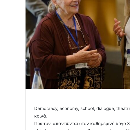
Democracy, economy, school, dialogue, theatr
κοινά.
Πρώτον, απαντώνται στον καθημερινό λόγο 3