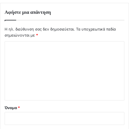
Αφήστε μια απάντηση
Η ηλ. διεύθυνση σας δεν δημοσιεύεται.
Τα υποχρεωτικά πεδία
σημειώνονται με
*
Σ
χ
ό
λ
ι
ο
*
Όνομα
*