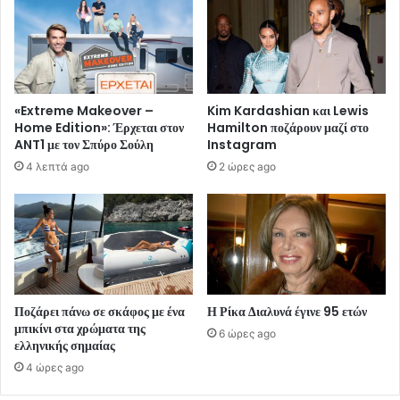
«Extreme Makeover –
Kim Kardashian και Lewis
Home Edition»: Έρχεται στον
Hamilton ποζάρουν μαζί στο
ANT1 με τον Σπύρο Σούλη
Instagram
4 λεπτά ago
2 ώρες ago
Ποζάρει πάνω σε σκάφος με ένα
Η Ρίκα Διαλυνά έγινε 95 ετών
μπικίνι στα χρώματα της
6 ώρες ago
ελληνικής σημαίας
4 ώρες ago