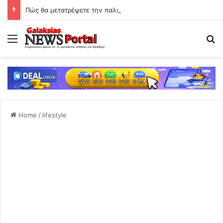
Πώς θα μετατρέψετε την παλιά σας τηλεόραση σε Smart TV, αν διαθέτει θύρα HDMI
Menu
Se
Home
/
lifestyle