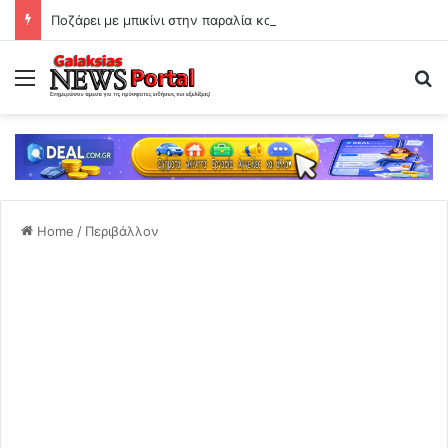
Ποζάρει με μπικίνι στην παραλία και εντυπωσιάζει με το κορμί της!
Menu
Se
Home
/
Περιβάλλον