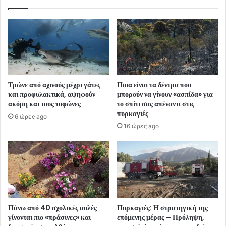
Τρώνε από αχινούς μέχρι γάτες
Ποια είναι τα δέντρα που
και προφυλακτικά, αψηφούν
μπορούν να γίνουν «ασπίδα» για
ακόμη και τους τυφώνες
το σπίτι σας απέναντι στις
πυρκαγιές
6 ώρες ago
16 ώρες ago
Πάνω από 40 σχολικές αυλές
Πυρκαγιές: Η στρατηγική της
γίνονται πιο «πράσινες» και
επόμενης μέρας – Πρόληψη,