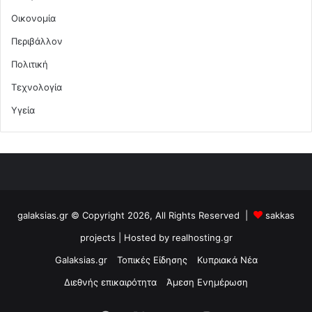
Οικονομία
Περιβάλλον
Πολιτική
Τεχνολογία
Υγεία
galaksias.gr © Copyright 2026, All Rights Reserved |
sakkas
projects
| Hosted by
realhosting.gr
Galaksias.gr
Τοπικές Είδησης
Κυπριακά Νέα
Διεθνής επικαιρότητα
Άμεση Ενημέρωση