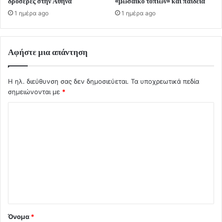
δροσερές στην Αθήνα
«μωσαϊκό τοπίων» και παιδεία
1 ημέρα ago
1 ημέρα ago
Αφήστε μια απάντηση
Η ηλ. διεύθυνση σας δεν δημοσιεύεται.
Τα υποχρεωτικά πεδία
σημειώνονται με
*
Σ
χ
ό
λ
ι
ο
*
Όνομα
*