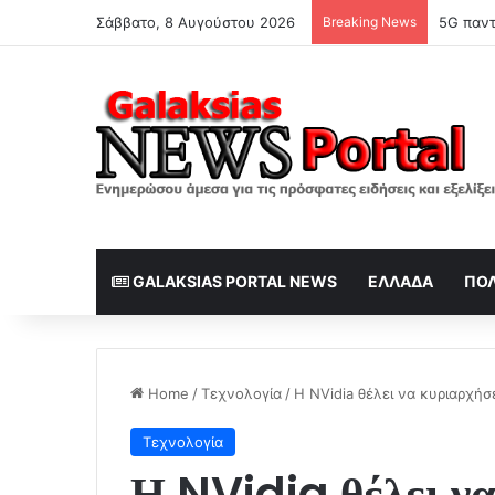
Σάββατο, 8 Αυγούστου 2026
Breaking News
5G παντ
GALAKSIAS PORTAL NEWS
ΕΛΛΆΔΑ
ΠΟΛ
Home
/
Τεχνολογία
/
Η NVidia θέλει να κυριαρχήσ
Τεχνολογία
Η NVidia θέλει να