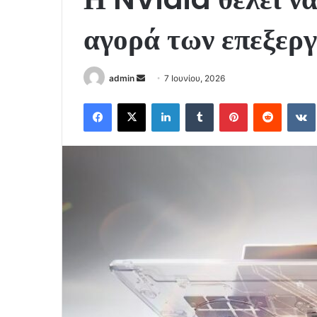
αγορά των επεξερ
Send
admin
7 Ιουνίου, 2026
an
Facebook
X
LinkedIn
Tumblr
Pinterest
Reddit
email