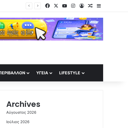
Facebook
X
YouTube
Instagram
Log In
Random Article
Sidebar
κή μετάβαση
ΠΕΡΙΒΆΛΛΟΝ
ΥΓΕΊΑ
LIFESTYLE
Archives
Αύγουστος 2026
Ιούλιος 2026