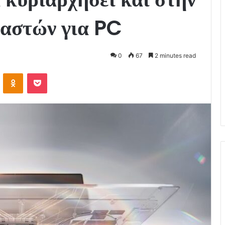
γαστών για PC
0
67
2 minutes read
VKontakte
Odnoklassniki
Pocket