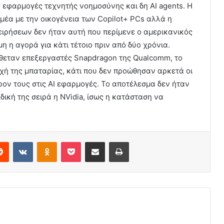
ς εφαρμογές τεχνητής νοημοσύνης και δη ΑΙ agents. Η
μέα με την οικογένεια των Copilot+ PCs αλλά η
ιρήσεων δεν ήταν αυτή που περίμενε ο αμερικανικός
 η αγορά για κάτι τέτοιο πριν από δύο χρόνια.
ιέθεταν επεξεργαστές Snapdragon της Qualcomm, το
ή της μπαταρίας, κάτι που δεν προώθησαν αρκετά οι
ον τους στις ΑΙ εφαρμογές. Το αποτέλεσμα δεν ήταν
ική της σειρά η NVidia, ίσως η κατάσταση να
erest
Reddit
VKontakte
Odnoklassniki
Pocket
Share via Email
Print