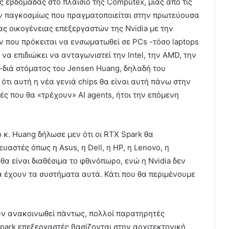
εβδομάδας στο πλαίσιο της Computex, μίας από τις
ν παγκοσμίως που πραγματοποιείται στην πρωτεύουσα
έας οικογένειας επεξεργαστών της Nvidia με την
 που πρόκειται να ενσωματωθεί σε PCs -τόσο laptops
 να επιδιώκει να ανταγωνιστεί την Intel, την AMD, την
 -διά στόματος του Jensen Huang, δηλαδή του
ότι αυτή η νέα γενιά chips θα είναι αυτή πάνω στην
ές που θα «τρέχουν» AI agents, ήτοι την επόμενη
 κ. Huang δήλωσε μεν ότι οι RTX Spark θα
αστές όπως η Asus, η Dell, η HP, η Lenovo, η
θα είναι διαθέσιμα το φθινόπωρο, ενώ η Nvidia δεν
α έχουν τα συστήματα αυτά. Κάτι που θα περιμένουμε
υν ανακοινωθεί πάντως, πολλοί παρατηρητές
park επεξεργαστές βασίζονται στην αρχιτεκτονική