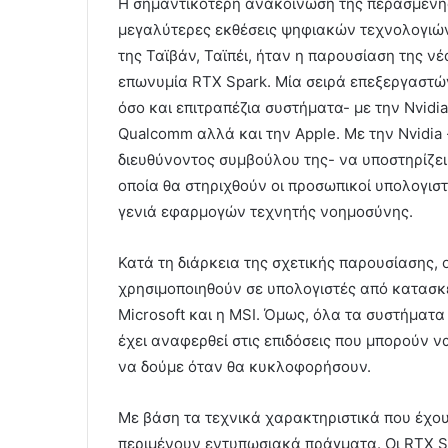
Η σημαντικότερη ανακοίνωση της περασμένης 
μεγαλύτερες εκθέσεις ψηφιακών τεχνολογιώ
της Ταϊβάν, Ταϊπέι, ήταν η παρουσίαση της ν
επωνυμία RTX Spark. Μία σειρά επεξεργαστών
όσο και επιτραπέζια συστήματα- με την Nvidia
Qualcomm αλλά και την Apple. Με την Nvidia
διευθύνοντος συμβούλου της- να υποστηρίζει 
οποία θα στηριχθούν οι προσωπικοί υπολογιστ
γενιά εφαρμογών τεχνητής νοημοσύνης.
Κατά τη διάρκεια της σχετικής παρουσίασης, ο
χρησιμοποιηθούν σε υπολογιστές από κατασκευ
Microsoft και η MSI. Όμως, όλα τα συστήματα 
έχει αναφερθεί στις επιδόσεις που μπορούν ν
να δούμε όταν θα κυκλοφορήσουν.
Με βάση τα τεχνικά χαρακτηριστικά που έχο
περιμένουν εντυπωσιακά πράγματα. Οι RTX S