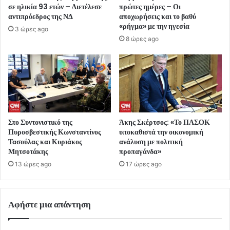
σε ηλικία 93 ετών – Διετέλεσε
πρώτες ημέρες – Οι
αντιπρόεδρος της ΝΔ
αποχωρήσεις και το βαθύ
«ρήγμα» με την ηγεσία
3 ώρες ago
8 ώρες ago
Στο Συντονιστικό της
Άκης Σκέρτσος: «Το ΠΑΣΟΚ
Πυροσβεστικής Κωνσταντίνος
υποκαθιστά την οικονομική
Τασούλας και Κυριάκος
ανάλυση με πολιτική
Μητσοτάκης
προπαγάνδα»
13 ώρες ago
17 ώρες ago
Αφήστε μια απάντηση