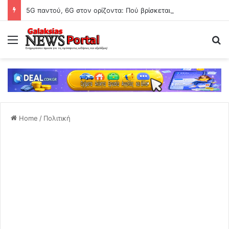
5G παντού, 6G στον ορίζοντα: Πού βρίσκεται η Ελλάδα στη μεγάλη τεχνολογική μετάβαση
Menu
Se
Home
/
Πολιτική