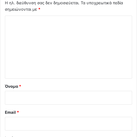
Η ηλ. διεύθυνση σας δεν δημοσιεύεται.
Τα υποχρεωτικά πεδία
σημειώνονται με
*
Σ
χ
ό
λ
ι
ο
*
Όνομα
*
Email
*