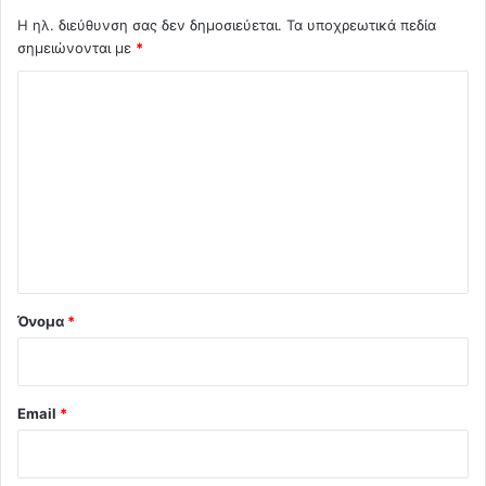
Η ηλ. διεύθυνση σας δεν δημοσιεύεται.
Τα υποχρεωτικά πεδία
σημειώνονται με
*
Σ
χ
ό
λ
ι
ο
*
Όνομα
*
Email
*