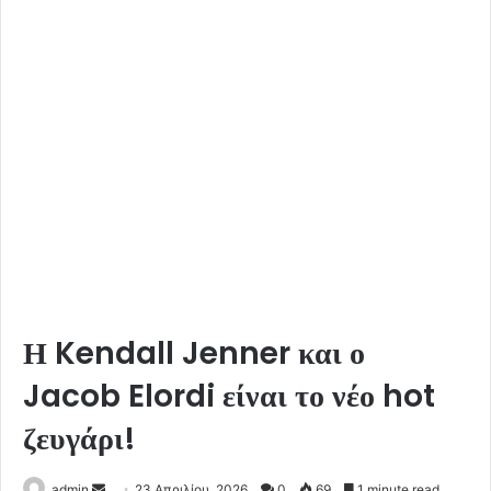
Η Kendall Jenner και ο
Jacob Elordi είναι το νέο hot
ζευγάρι!
Send
admin
23 Απριλίου, 2026
0
69
1 minute read