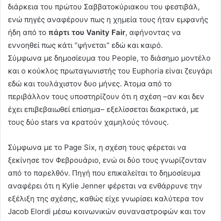
διάρκεια του πρώτου Σαββατοκύριακου του φεστιβάλ,
ενώ πηγές αναφέρουν πως η χημεία τους ήταν εμφανής
ήδη από το
πάρτι του Vanity
Fair
, αφήνοντας να
εννοηθεί πως κάτι “ψήνεται” εδώ και καιρό.
Σύμφωνα με δημοσίευμα του People, το διάσημο μοντέλο
και ο κούκλος πρωταγωνιστής του Euphoria είναι ζευγάρι
εδώ και τουλάχιστον δυο μήνες. Άτομα από το
περιβάλλον τους υποστηρίζουν ότι η σχέση –αν και δεν
έχει επιβεβαιωθεί επίσημα– εξελίσσεται διακριτικά, με
τους δύο stars να κρατούν χαμηλούς τόνους.
Σύμφωνα με το Page Six, η σχέση τους φέρεται να
ξεκίνησε τον Φεβρουάριο, ενώ οι δύο τους γνωρίζονταν
από το παρελθόν. Πηγή που επικαλείται το δημοσίευμα
αναφέρει ότι η Kylie Jenner φέρεται να ενθάρρυνε την
εξέλιξη της σχέσης, καθώς είχε γνωρίσει καλύτερα τον
Jacob Elordi μέσω κοινωνικών συναναστροφών και τον