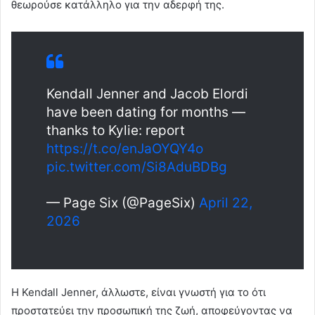
θεωρούσε κατάλληλο για την αδερφή της.
Kendall Jenner and Jacob Elordi
have been dating for months —
thanks to Kylie: report
https://t.co/enJaOYQY4o
pic.twitter.com/Si8AduBDBg
— Page Six (@PageSix)
April 22,
2026
Η Kendall Jenner, άλλωστε, είναι γνωστή για το ότι
προστατεύει την προσωπική της ζωή, αποφεύγοντας να