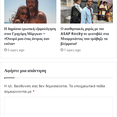
Η δημόσια ερωτική εξομολόγηση
Ο αισθησιακός χορός με τον
στον Γρηγόρη Μόργκαν –
ASAP Rocky σε φεστιβάλ στα
«Όνειρό μου ένας άντρας σαν
Μπαρμπάντος που τράβηξε τα
εσένα»
βλέμματα!
5 ώρες ago
7 ώρες ago
Αφήστε μια απάντηση
Η ηλ. διεύθυνση σας δεν δημοσιεύεται.
Τα υποχρεωτικά πεδία
σημειώνονται με
*
Σ
χ
ό