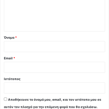
λ
ι
ο
*
Όνομα
*
Email
*
Ιστότοπος
Αποθήκευσε το όνομά μου, email, και τον ιστότοπο μου σε
αυτόν τον πλοηγό για την επόμενη φορά που θα σχολιάσω.