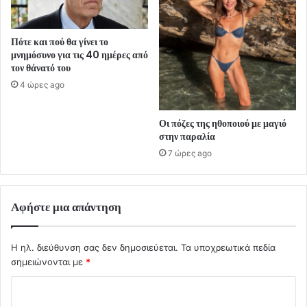
Πότε και πού θα γίνει το
μνημόσυνο για τις 40 ημέρες από
τον θάνατό του
4 ώρες ago
Οι πόζες της ηθοποιού με μαγιό
στην παραλία
7 ώρες ago
Αφήστε μια απάντηση
Η ηλ. διεύθυνση σας δεν δημοσιεύεται.
Τα υποχρεωτικά πεδία
σημειώνονται με
*
Σ