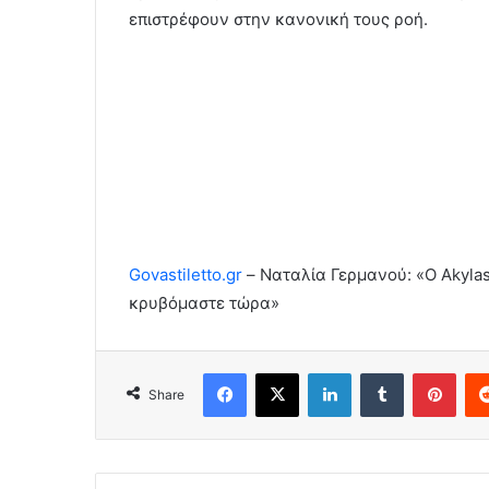
επιστρέφουν στην κανονική τους ροή.
Govastiletto.gr
– Ναταλία Γερμανού: «Ο Akylas
κρυβόμαστε τώρα»
Facebook
X
LinkedIn
Tumblr
Pint
Share