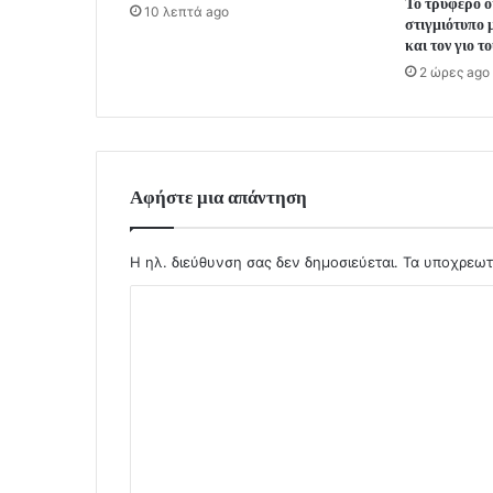
Το τρυφερό ο
10 λεπτά ago
στιγμιότυπο 
και τον γιο τ
2 ώρες ago
Αφήστε μια απάντηση
Η ηλ. διεύθυνση σας δεν δημοσιεύεται.
Τα υποχρεωτ
Σ
χ
ό
λ
ι
ο