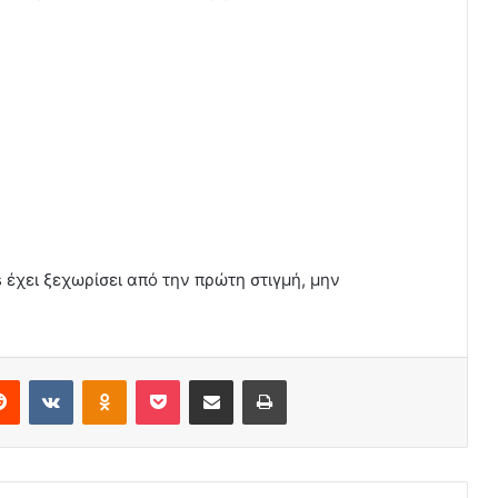
 έχει ξεχωρίσει από την πρώτη στιγμή, μην
erest
Reddit
VKontakte
Odnoklassniki
Pocket
Share via Email
Print