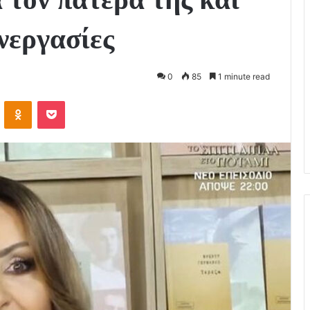
νεργασίες
0
85
1 minute read
VKontakte
Odnoklassniki
Pocket