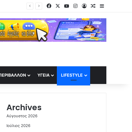
Facebook
X
YouTube
Instagram
Log In
Random Article
Sidebar
Τουρνουά Τορόντο: Εντυπωσιακή πρεμιέρα για τη Μαρία Σάκκαρη – Προκρίνεται στους «32»
ΠΕΡΙΒΆΛΛΟΝ
ΥΓΕΊΑ
LIFESTYLE
Archives
Αύγουστος 2026
Ιούλιος 2026