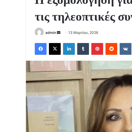
τις τηλεοπτικές συ
Send
admin
13 Μαρτίου, 2026
an
Facebook
X
LinkedIn
Tumblr
Pinterest
Reddit
email