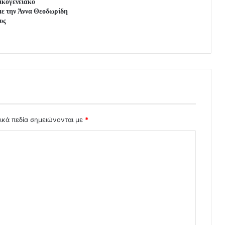
ικογενειακό
με την Άννα Θεοδωρίδη
ους
ικά πεδία σημειώνονται με
*