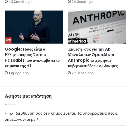
43 λεπτά ago
24 ώρες ago
Google: Ποιος είναι ο
Έκθεση-σοκ για την AI:
Ελληνοκύπριος Demis
Μοντέλα των OpenAI και
Hassabis που αναλαμβάνει το
Anthropic επιχείρησαν
«τιμόνι» της ΑΙ
κυβερνοεπιθέσεις σε δοκιμές
1 ημέρα ago
2 ημέρες ago
Αφήστε μια απάντηση
Η ηλ. διεύθυνση σας δεν δημοσιεύεται.
Τα υποχρεωτικά πεδία
σημειώνονται με
*
Σ