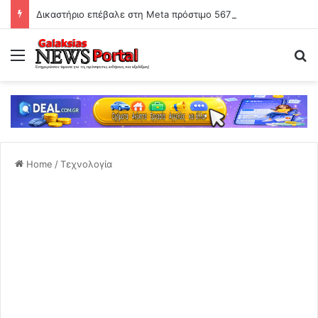
Δικαστήριο επέβαλε στη Meta πρόστιμο 567 εκατ. δολαρίων για βλάβες σε ανήλικους χρήστες -Τη χαρακτήρισε «δημόσια όχληση»
Menu
Se
Home
/
Τεχνολογία