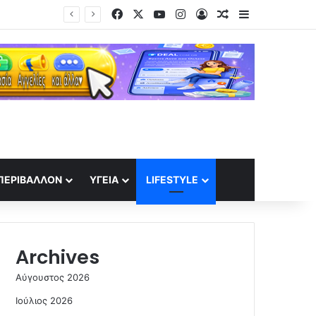
Facebook
X
YouTube
Instagram
Log In
Random Article
Sidebar
ητσοτάκης
ΠΕΡΙΒΆΛΛΟΝ
ΥΓΕΊΑ
LIFESTYLE
Archives
Αύγουστος 2026
Ιούλιος 2026