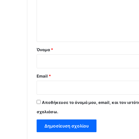
ό
λ
ι
ο
*
Όνομα
*
Email
*
Αποθήκευσε το όνομά μου, email, και τον ιστό
σχολιάσω.