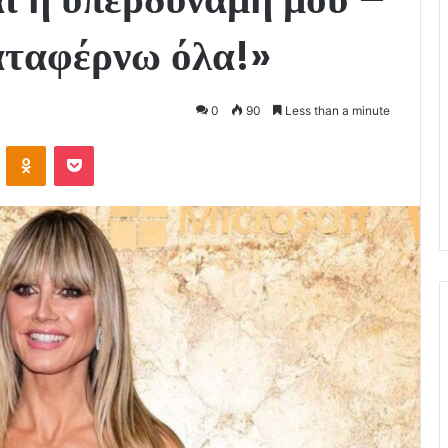
αταφέρνω όλα!»
0
90
Less than a minute
VKontakte
Odnoklassniki
Pocket