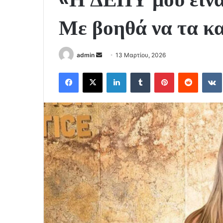
Με βοηθά να τα κ
Send
admin
13 Μαρτίου, 2026
an
Facebook
X
LinkedIn
Tumblr
Pinterest
Reddit
email