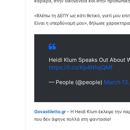
καριέρα, στην οικογένεια και στην προσωπική
«Βλέπω τη ΔΕΠΥ ως κάτι θετικό, γιατί μου ε
Είναι η υπερδύναμή μου», δήλωσε χαρακτηρισ
Heidi Klum Speaks Out About 
https://t.co/Kp4N1ojQMf
— People (@people)
March 13
Govastiletto.gr
– Η Heidi Klum έκλεψε την π
που δεν άφηνε πολλά στη φαντασία!