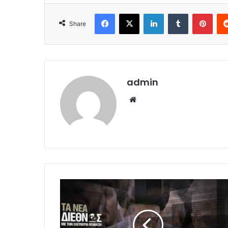
Facebook
X
LinkedIn
Tumblr
Pint
Share
admin
Website