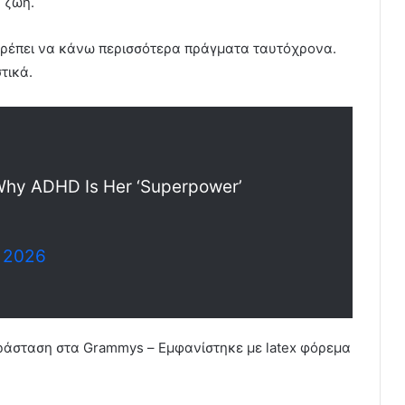
 ζωή.
πιτρέπει να κάνω περισσότερα πράγματα ταυτόχρονα.
τικά.
Why ADHD Is Her ‘Superpower’
, 2026
αράσταση στα Grammys – Εμφανίστηκε με latex φόρεμα