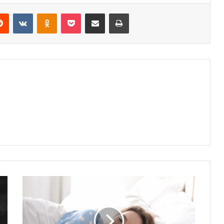
erest
Reddit
VKontakte
Odnoklassniki
Pocket
Share via Email
Print