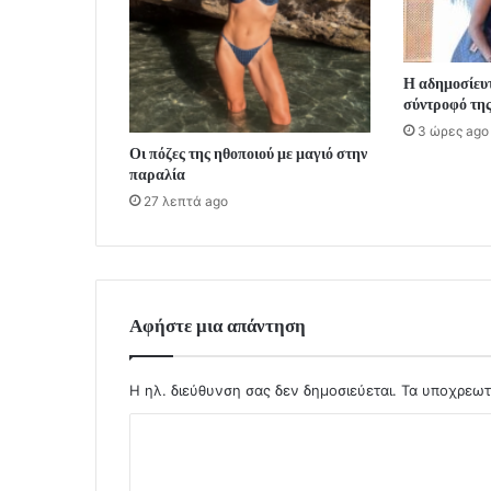
Η αδημοσίευ
σύντροφό της
3 ώρες ago
Οι πόζες της ηθοποιού με μαγιό στην
παραλία
27 λεπτά ago
Αφήστε μια απάντηση
Η ηλ. διεύθυνση σας δεν δημοσιεύεται.
Τα υποχρεωτ
Σ
χ