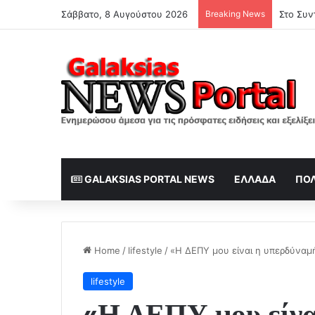
Σάββατο, 8 Αυγούστου 2026
Breaking News
Στο Συν
GALAKSIAS PORTAL NEWS
ΕΛΛΆΔΑ
ΠΟΛ
Home
/
lifestyle
/
«Η ΔΕΠΥ μου είναι η υπερδύναμ
lifestyle
«Η ΔΕΠΥ μου είνα