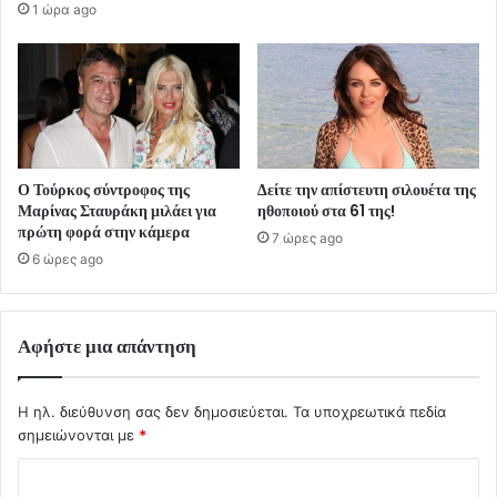
1 ώρα ago
Ο Τούρκος σύντροφος της
Δείτε την απίστευτη σιλουέτα της
Μαρίνας Σταυράκη μιλάει για
ηθοποιού στα 61 της!
πρώτη φορά στην κάμερα
7 ώρες ago
6 ώρες ago
Αφήστε μια απάντηση
Η ηλ. διεύθυνση σας δεν δημοσιεύεται.
Τα υποχρεωτικά πεδία
σημειώνονται με
*
Σ