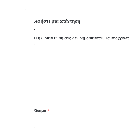
Αφήστε μια απάντηση
Η ηλ. διεύθυνση σας δεν δημοσιεύεται.
Τα υποχρεωτ
Σ
χ
ό
λ
ι
ο
*
Όνομα
*