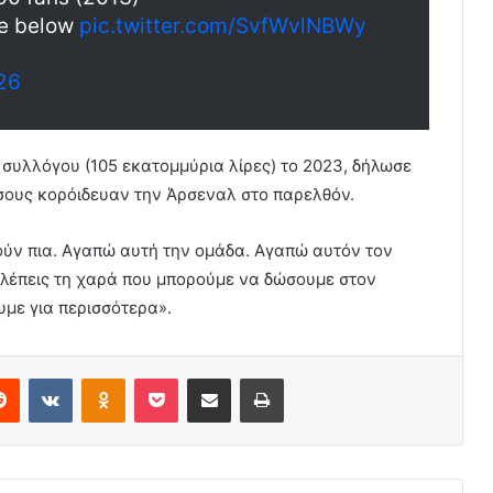
ee below
pic.twitter.com/SvfWvlNBWy
26
 συλλόγου (105 εκατομμύρια λίρες) το 2023, δήλωσε
όσους κορόιδευαν την Άρσεναλ στο παρελθόν.
λούν πια. Αγαπώ αυτή την ομάδα. Αγαπώ αυτόν τον
βλέπεις τη χαρά που μπορούμε να δώσουμε στον
υμε για περισσότερα».
erest
Reddit
VKontakte
Odnoklassniki
Pocket
Share via Email
Print