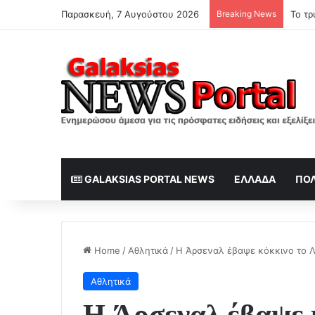
Παρασκευή, 7 Αυγούστου 2026
Breaking News
Το τρ
GALAKSIAS PORTAL NEWS
ΕΛΛΆΔΑ
ΠΟΛ
Home
/
Αθλητικά
/
Η Άρσεναλ έβαψε κόκκινο το Λο
Αθλητικά
Η Άρσεναλ έβαψε κ