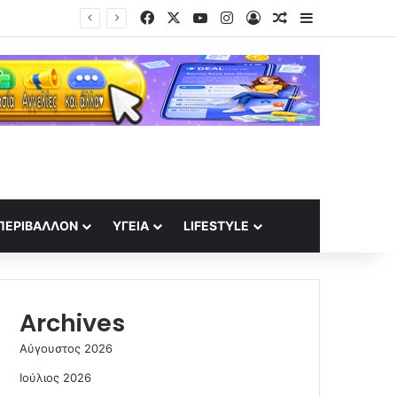
Facebook
X
YouTube
Instagram
Log In
Random Article
Sidebar
υς
ΠΕΡΙΒΆΛΛΟΝ
ΥΓΕΊΑ
LIFESTYLE
Archives
Αύγουστος 2026
Ιούλιος 2026