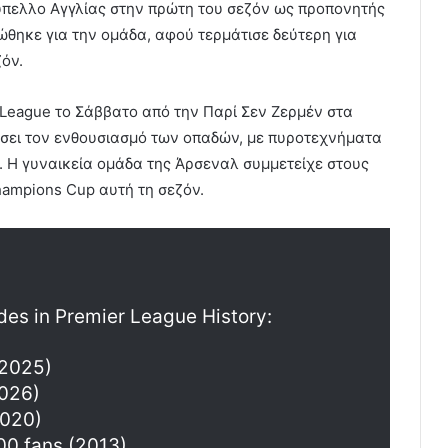
ύπελλο Αγγλίας στην πρώτη του σεζόν ως προπονητής
ώθηκε για την ομάδα, αφού τερμάτισε δεύτερη για
όν.
 League το Σάββατο από την Παρί Σεν Ζερμέν στα
ώσει τον ενθουσιασμό των οπαδών, με πυροτεχνήματα
 Η γυναικεία ομάδα της Άρσεναλ συμμετείχε στους
hampions Cup αυτή τη σεζόν.
des in Premier League History:
(2025)
2026)
2020)
00 fans (2013)