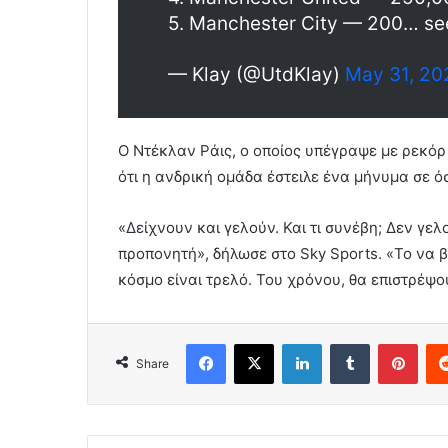
5. Manchester City — 200… s
— Klay (@UtdKlay)
May 31, 20
Ο Ντέκλαν Ράις, ο οποίος υπέγραψε με ρεκόρ
ότι η ανδρική ομάδα έστειλε ένα μήνυμα σε 
«Δείχνουν και γελούν. Και τι συνέβη; Δεν γε
προπονητή», δήλωσε στο Sky Sports. «Το να 
κόσμο είναι τρελό. Του χρόνου, θα επιστρέψο
Facebook
X
LinkedIn
Tumblr
Pint
Share