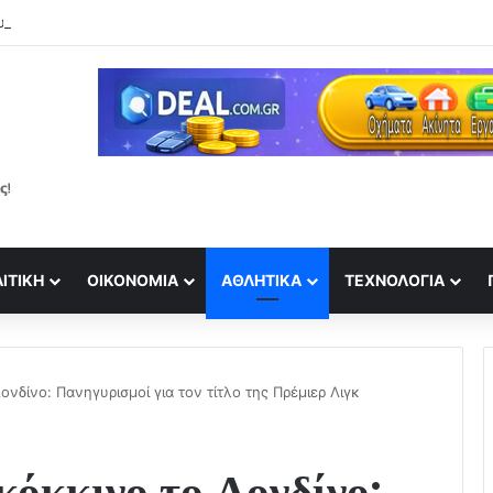
υφερό οικογενειακό στιγμιότυπο με την Άννα Θεοδωρίδη και τον γιο το
ΙΤΙΚΉ
ΟΙΚΟΝΟΜΊΑ
ΑΘΛΗΤΙΚΆ
ΤΕΧΝΟΛΟΓΊΑ
νδίνο: Πανηγυρισμοί για τον τίτλο της Πρέμιερ Λιγκ
όκκινο το Λονδίνο: