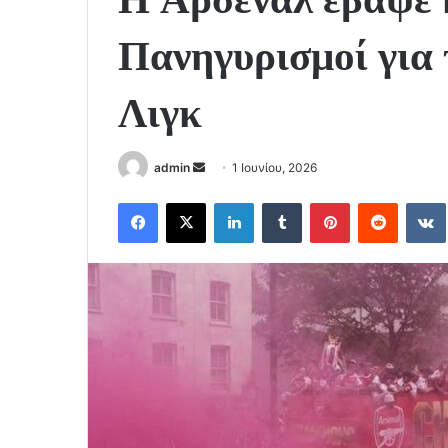
Πανηγυρισμοί για 
Λιγκ
Send
admin
1 Ιουνίου, 2026
an
Facebook
X
LinkedIn
Tumblr
Pinterest
Reddit
email