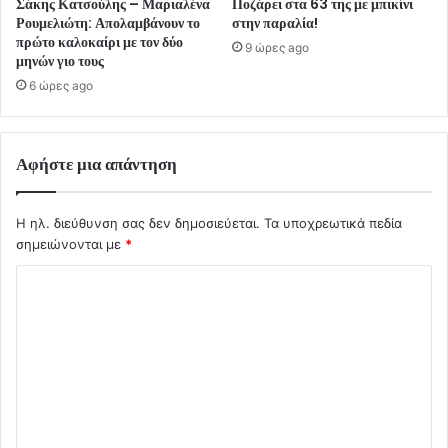
Σάκης Κατσούλης – Μαριαλένα
Ποζάρει στα 63 της με μπικίνι
Ρουμελιώτη: Απολαμβάνουν το
στην παραλία!
πρώτο καλοκαίρι με τον δύο
9 ώρες ago
μηνών γιο τους
6 ώρες ago
Αφήστε μια απάντηση
Η ηλ. διεύθυνση σας δεν δημοσιεύεται.
Τα υποχρεωτικά πεδία
σημειώνονται με
*
Σ
χ
ό
λ
ι
ο