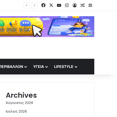
Facebook
X
YouTube
Instagram
Log In
Random Article
Sidebar
Η δημόσια ερωτική εξομολόγηση στον Γρηγόρη Μόργκαν – «Όνειρό μου ένας άντρας σαν εσένα»
ΠΕΡΙΒΆΛΛΟΝ
ΥΓΕΊΑ
LIFESTYLE
Archives
Αύγουστος 2026
Ιούλιος 2026