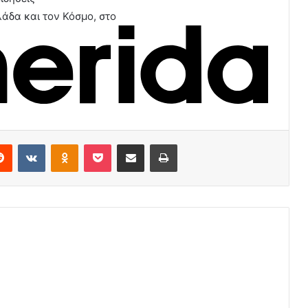
άδα και τον Κόσμο, στο
erest
Reddit
VKontakte
Odnoklassniki
Pocket
Share via Email
Print