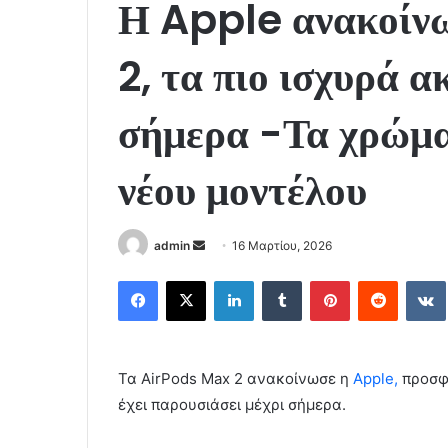
Η Apple ανακοίν
2, τα πιο ισχυρά α
σήμερα -Τα χρώματ
νέου μοντέλου
Send
admin
16 Μαρτίου, 2026
an
Facebook
X
LinkedIn
Tumblr
Pinterest
Reddit
email
Τα AirPods Max 2 ανακοίνωσε η
Apple,
προσφέ
έχει παρουσιάσει μέχρι σήμερα.