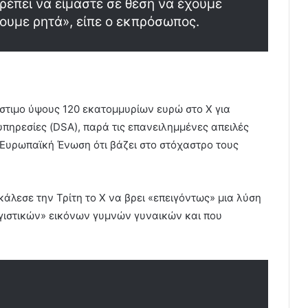
έπει να είμαστε σε θέση να έχουμε
ουμε ρητά», είπε ο εκπρόσωπος.
όστιμο ύψους 120 εκατομμυρίων ευρώ στο X για
υπηρεσίες (DSA), παρά τις επανειλημμένες απειλές
 Ευρωπαϊκή Ένωση ότι βάζει στο στόχαστρο τους
άλεσε την Τρίτη το X να βρει «επειγόντως» μια λύση
ργιστικών» εικόνων γυμνών γυναικών και που