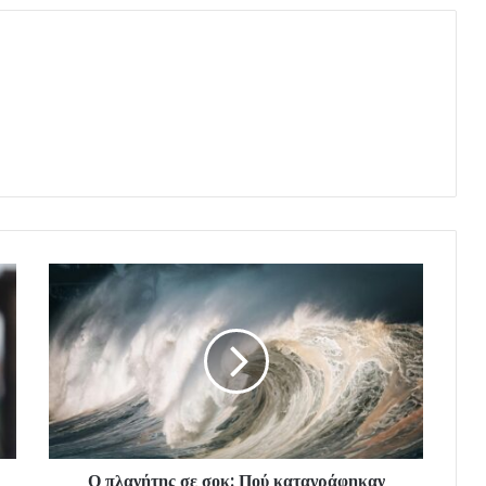
Ο πλανήτης σε σοκ: Πού καταγράφηκαν