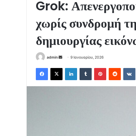
Grok: Απενεργοποί
χωρίς συνδρομή τη
δημιουργίας εικόν
Send
admin
9 Ιανουαρίου, 2026
an
Facebook
X
LinkedIn
Tumblr
Pinterest
Reddit
email