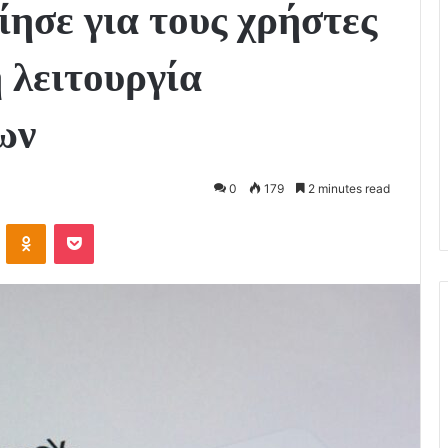
ησε για τους χρήστες
 λειτουργία
ων
0
179
2 minutes read
VKontakte
Odnoklassniki
Pocket