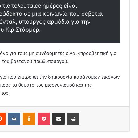
 τις τελευταίες ημέρες είναι
ράδεκτο σε μια κοινωνία που σέβεται
Κένταλ, υπουργός αρμόδια για την
υ Κιρ Στάρμερ.
όνο για τους μη συνδρομητές είναι «προσβλητική για
 του βρετανού πρωθυπουργού.
ργία που επιτρέπει την δημιουργία παράνομων εικόνων
προς τα θύματα του μισογυνισμού και της
ωπος.
erest
Reddit
VKontakte
Odnoklassniki
Pocket
Share via Email
Print