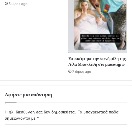
5 ώρες ago
Επισκέφτηκε την στενή φίλη της,
Λίλα Μπακλέση στο μαιευτήριο
7 ώρες ago
Αφήστε μια απάντηση
Η ηλ. διεύθυνση σας δεν δημοσιεύεται.
Τα υποχρεωτικά πεδία
σημειώνονται με
*
Σ