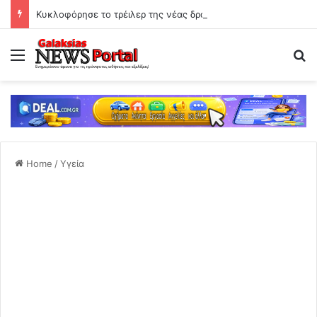
Κυκλοφόρησε το τρέιλερ της νέας δραματικής σειράς του Mega
Menu
Se
Home
/
Υγεία