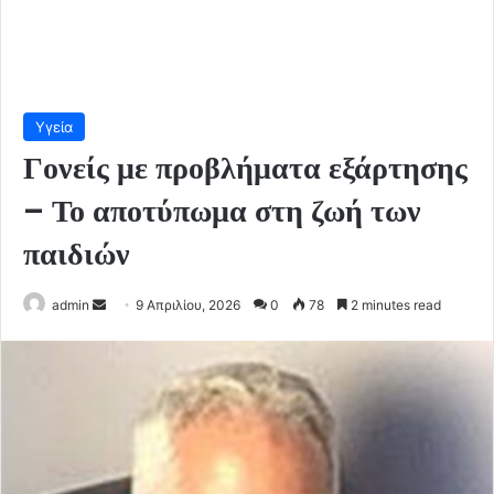
Υγεία
Γονείς με προβλήματα εξάρτησης
– Το αποτύπωμα στη ζωή των
παιδιών
Send
admin
9 Απριλίου, 2026
0
78
2 minutes read
an
email