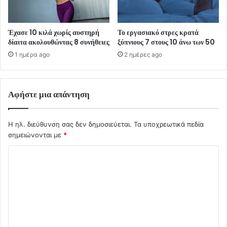
Έχασε 10 κιλά χωρίς αυστηρή
Το εργασιακό στρες κρατά
δίαιτα ακολουθώντας 8 συνήθειες
ξύπνιους 7 στους 10 άνω των 50
1 ημέρα ago
2 ημέρες ago
Αφήστε μια απάντηση
Η ηλ. διεύθυνση σας δεν δημοσιεύεται.
Τα υποχρεωτικά πεδία
σημειώνονται με
*
Σ
χ
ό
λ
ι